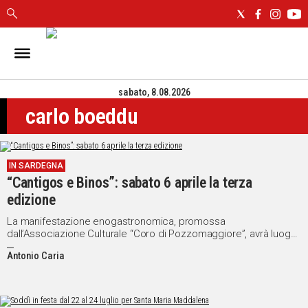
IN
SARDEGNA
sabato, 8.08.2026
CAGLIARI
carlo boeddu
SASSARI
NUORO
ORISTANO
IN SARDEGNA
SULCIS
“Cantigos e Binos”: sabato 6 aprile la terza
GALLURA
edizione
OGLIASTRA
MEDIO
La manifestazione enogastronomica, promossa
dall’Associazione Culturale “Coro di Pozzomaggiore”, avrà luogo
CAMPIDANO
alle 18.00 nel rione di “Sa Prammuzza”
Antonio Caria
ALTRE
NOTIZIE
POLITICA