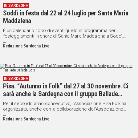
IN SARDEGNA
IN
Soddì in festa dal 22 al 24 luglio per Santa Maria
ITALIA
Maddalena
NEL
MONDO
È un calendario ricco di eventi quello in programma per i
festeggiamenti in onore di Santa Maria Maddalena a Soddì,
SPORT
caratteristico centro della provincia di Oristano.
EVENTI
Redazione Sardegna Live
STORIE
VIDEO
IN SARDEGNA
Pisa. “Autunno in Folk” dal 27 al 30 novembre. Ci
Vai
sarà anche la Sardegna con il gruppo Ballade
Ballade Bois
Per il secondo anno consecutivo, l'Associazione Pisa Folk ha
organizzato, anche con la collaborazione dell'Associazione
UNISCITI
culturale sarda G. Deledda, la rassegna autunnale di “Autunno in
Redazione Sardegna Live
Folk”, che da oggi e fino a domenica prossima ospiterà nella
AL CANALE
città toscana una serie di eventi, tra dibattiti, conferenze,
WHATSAPP
proiezioni di documentari e spettacoli.