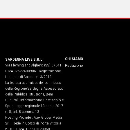
Social
CHI SIAMO
SARDEGNA LIVE S.R.L.
Via Fleming snc Alghero (SS) 07041
Redazione
P.IVA 02622400906 - Registrazione
tribunale di Sassari n. 3/2013
La testata usufruisce del contributo
della Regione Sardegna Assessorato
della Pubblica Istruzione, Beni
Culturali, Informazione, Spettacolo e
Sport. legge regionale 13 aprile 2017
n. 5, art. 8 comma 13
Hosting Provider: Atex Global Media
Srl – sede in Corso di Porta Vittoria
n.18 – P.IVA IT05518120968​–