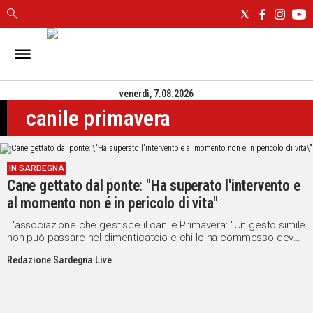
IN
SARDEGNA
venerdì, 7.08.2026
CAGLIARI
canile primavera
SASSARI
NUORO
ORISTANO
IN SARDEGNA
SULCIS
Cane gettato dal ponte: "Ha superato l'intervento e
GALLURA
al momento non é in pericolo di vita"
OGLIASTRA
MEDIO
L'associazione che gestisce il canile Primavera: "Un gesto simile
non può passare nel dimenticatoio e chi lo ha commesso deve
CAMPIDANO
pagare”
Redazione Sardegna Live
ALTRE
NOTIZIE
POLITICA