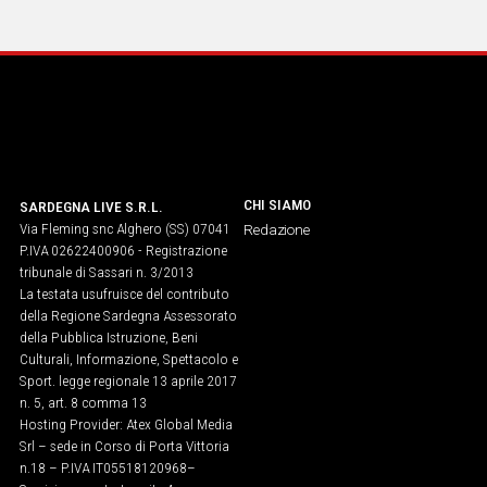
IN
ITALIA
NEL
MONDO
SPORT
EVENTI
STORIE
CHI SIAMO
SARDEGNA LIVE S.R.L.
Via Fleming snc Alghero (SS) 07041
Redazione
VIDEO
P.IVA 02622400906 - Registrazione
tribunale di Sassari n. 3/2013
La testata usufruisce del contributo
Vai
della Regione Sardegna Assessorato
della Pubblica Istruzione, Beni
Culturali, Informazione, Spettacolo e
Sport. legge regionale 13 aprile 2017
UNISCITI
n. 5, art. 8 comma 13
Hosting Provider: Atex Global Media
AL CANALE
Srl – sede in Corso di Porta Vittoria
WHATSAPP
n.18 – P.IVA IT05518120968​–