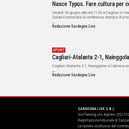
Nasce Typos. Fare cultura per c
Giovedì 26 giugno alle ore 11.00 a Cagliari in V
Salute è convocata la conferenza stampa di presen
cura della cooperativa sociale “Il Giardino di Cla
Redazione Sardegna Live
SPORT
Cagliari-Atalanta 2-1, Nainggola
Cagliari-Atalanta 2-1, Nainggolan e Cabrera segn
Redazione Sardegna Live
SARDEGNA LIVE S.R.L.
Via Fleming snc Alghero (SS) 07
Registrazione tribunale di Sassa
La testata usufruisce del contri