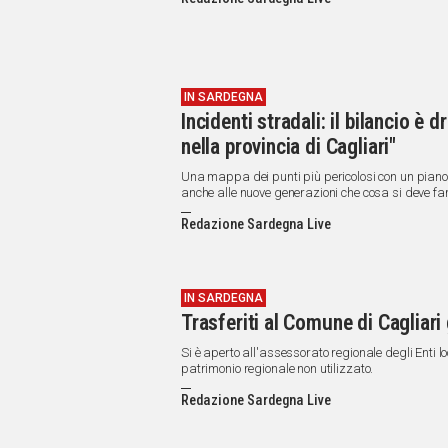
IN
ITALIA
NEL
MONDO
SPORT
IN SARDEGNA
Incidenti stradali: il bilancio è
EVENTI
nella provincia di Cagliari"
STORIE
Una mappa dei punti più pericolosi con un piano d
VIDEO
anche alle nuove generazioni che cosa si deve fare
Redazione Sardegna Live
Vai
IN SARDEGNA
Trasferiti al Comune di Cagliari
UNISCITI
Si è aperto all'assessorato regionale degli Enti lo
AL CANALE
patrimonio regionale non utilizzato.
WHATSAPP
Redazione Sardegna Live
Social