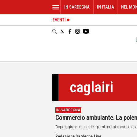
IN SARDEGNA
IN ITALIA
NEL MO
EVENTI
IN
SARDEGNA
CAGLIARI
SASSARI
NUORO
ORISTANO
SULCIS
GALLURA
caglairi
OGLIASTRA
MEDIO
CAMPIDANO
IN SARDEGNA
ALTRE
Commercio ambulante. La polemic
NOTIZIE
Dopo il giro di multe dei giorni scorsi a carico d
POLITICA
Redazione Sardegna Live