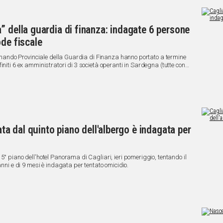
” della guardia di finanza: indagate 6 persone
ode fiscale
 Comando Provinciale della Guardia di Finanza hanno portato a termine
initi 6 ex amministratori di 3 società operanti in Sardegna (tutte con
terra, del catering e della ristorazione collettiva, delle pulizie
e frode fiscale.
ata dal quinto piano dell'albergo è indagata per
5° piano dell'hotel Panorama di Cagliari, ieri pomeriggio, tentando il
anni e di 9 mesi è indagata per tentato omicidio.