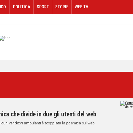
NDO
POLITICA
SPORT
STORIE
WEB TV
a che divide in due gli utenti del web
i alcuni venditori ambulanti è scoppiata la polemica sul web.