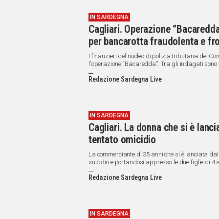
IN SARDEGNA
Cagliari. Operazione “Bacaredda
per bancarotta fraudolenta e fr
I finanzieri del nucleo di polizia tributaria del
l'operazione “Bacaredda”. Tra gli indagati sono f
sede legale a Cagliari) nel campo dei trasporti su 
Redazione Sardegna Live
industriali. L'accusa è di bancarotta fraudolenta 
IN SARDEGNA
Cagliari. La donna che si è lanci
tentato omicidio
La commerciante di 35 anni che si è lanciata dal 
suicidio e portandosi appresso le due figlie di 4 
Redazione Sardegna Live
IN SARDEGNA