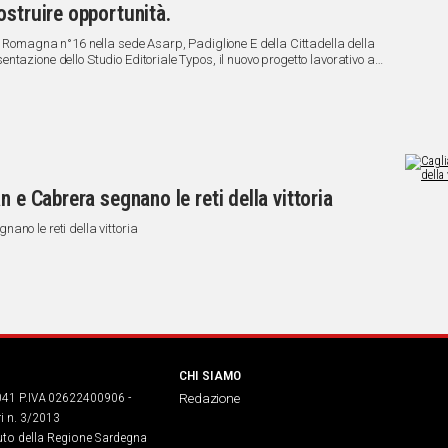
ostruire opportunità.
ia Romagna n°16 nella sede Asarp, Padiglione E della Cittadella della
tazione dello Studio Editoriale Typos, il nuovo progetto lavorativo a
ra”.
n e Cabrera segnano le reti della vittoria
ano le reti della vittoria
CHI SIAMO
041 P.IVA 02622400906 -
Redazione
ri n. 3/2013
buto della Regione Sardegna