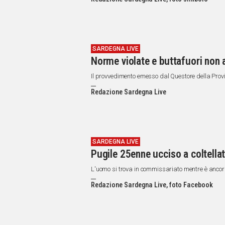
IN
ITALIA
NEL
MONDO
SPORT
SARDEGNA LIVE
Norme violate e buttafuori non a
EVENTI
STORIE
Il provvedimento emesso dal Questore della Prov
Redazione Sardegna Live
VIDEO
Vai
SARDEGNA LIVE
Pugile 25enne ucciso a coltellat
UNISCITI
L'uomo si trova in commissariato mentre è ancor
AL CANALE
Redazione Sardegna Live, foto Facebook
WHATSAPP
Social