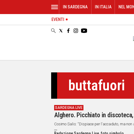
IN SARDEGNA
IN ITALIA
NEL MO
EVENTI
IN
SARDEGNA
CAGLIARI
SASSARI
NUORO
ORISTANO
SULCIS
GALLURA
buttafuori
OGLIASTRA
MEDIO
CAMPIDANO
SARDEGNA LIVE
ALTRE
Alghero. Picchiato in discoteca, 
NOTIZIE
Cosimo Salis: “Dispiace per l'accaduto, ma non
POLITICA
Redazione Sardegna Live, foto simbolo