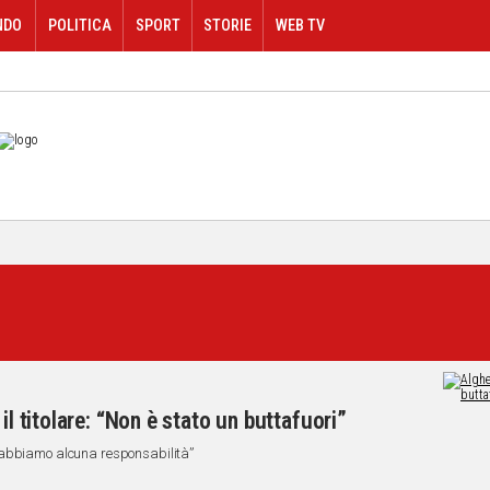
NDO
POLITICA
SPORT
STORIE
WEB TV
il titolare: “Non è stato un buttafuori”
 abbiamo alcuna responsabilità”