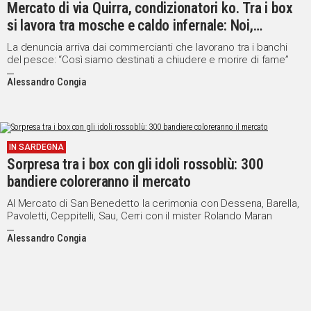
Mercato di via Quirra, condizionatori ko. Tra i box
IN
si lavora tra mosche e caldo infernale: Noi,
ITALIA
lavoratori di serie B”
La denuncia arriva dai commercianti che lavorano tra i banchi
NEL
del pesce: “Così siamo destinati a chiudere e morire di fame”
MONDO
SPORT
Alessandro Congia
EVENTI
STORIE
IN SARDEGNA
VIDEO
Sorpresa tra i box con gli idoli rossoblù: 300
bandiere coloreranno il mercato
Vai
Al Mercato di San Benedetto la cerimonia con Dessena, Barella,
Pavoletti, Ceppitelli, Sau, Cerri con il mister Rolando Maran
Alessandro Congia
UNISCITI
AL CANALE
WHATSAPP