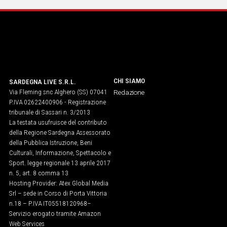
Social
CHI SIAMO
SARDEGNA LIVE S.R.L.
Via Fleming snc Alghero (SS) 07041
Redazione
P.IVA 02622400906 - Registrazione
tribunale di Sassari n. 3/2013
La testata usufruisce del contributo
della Regione Sardegna Assessorato
della Pubblica Istruzione, Beni
Culturali, Informazione, Spettacolo e
Sport. legge regionale 13 aprile 2017
n. 5, art. 8 comma 13
Hosting Provider: Atex Global Media
Srl – sede in Corso di Porta Vittoria
n.18 – P.IVA IT05518120968​–
Servizio erogato tramite Amazon
Web Services