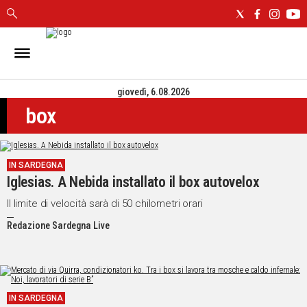
IN
SARDEGNA
giovedì, 6.08.2026
CAGLIARI
box
SASSARI
NUORO
ORISTANO
IN SARDEGNA
SULCIS
Iglesias. A Nebida installato il box autovelox
GALLURA
OGLIASTRA
Il limite di velocità sarà di 50 chilometri orari
MEDIO
Redazione Sardegna Live
CAMPIDANO
ALTRE
NOTIZIE
IN SARDEGNA
POLITICA