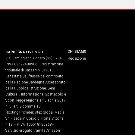
IN
ITALIA
NEL
MONDO
SPORT
EVENTI
STORIE
CHI SIAMO
SARDEGNA LIVE S.R.L.
Via Fleming snc Alghero (SS) 07041
Redazione
P.IVA 02622400906 - Registrazione
VIDEO
tribunale di Sassari n. 3/2013
La testata usufruisce del contributo
della Regione Sardegna Assessorato
Vai
della Pubblica Istruzione, Beni
Culturali, Informazione, Spettacolo e
Sport. legge regionale 13 aprile 2017
n. 5, art. 8 comma 13
UNISCITI
Hosting Provider: Atex Global Media
AL CANALE
Srl – sede in Corso di Porta Vittoria
n.18 – P.IVA IT05518120968​–
WHATSAPP
Servizio erogato tramite Amazon