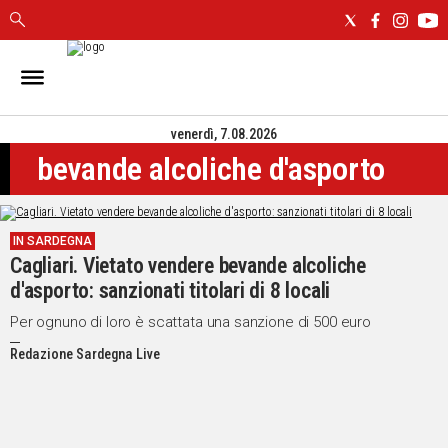
IN
SARDEGNA
venerdì, 7.08.2026
CAGLIARI
bevande alcoliche d'asporto
SASSARI
NUORO
ORISTANO
IN SARDEGNA
SULCIS
Cagliari. Vietato vendere bevande alcoliche
GALLURA
d'asporto: sanzionati titolari di 8 locali
OGLIASTRA
MEDIO
Per ognuno di loro è scattata una sanzione di 500 euro
CAMPIDANO
Redazione Sardegna Live
ALTRE
NOTIZIE
POLITICA