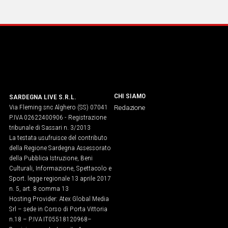
IN
ITALIA
NEL
MONDO
SPORT
EVENTI
STORIE
CHI SIAMO
SARDEGNA LIVE S.R.L.
Via Fleming snc Alghero (SS) 07041
Redazione
VIDEO
P.IVA 02622400906 - Registrazione
tribunale di Sassari n. 3/2013
La testata usufruisce del contributo
Vai
della Regione Sardegna Assessorato
della Pubblica Istruzione, Beni
Culturali, Informazione, Spettacolo e
Sport. legge regionale 13 aprile 2017
UNISCITI
n. 5, art. 8 comma 13
Hosting Provider: Atex Global Media
AL CANALE
Srl – sede in Corso di Porta Vittoria
WHATSAPP
n.18 – P.IVA IT05518120968​–