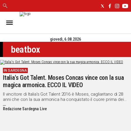
IN
SARDEGNA
giovedì, 6.08.2026
CAGLIARI
beatbox
SASSARI
NUORO
ORISTANO
IN SARDEGNA
SULCIS
Italia's Got Talent. Moses Concas vince con la sua
GALLURA
magica armonica. ECCO IL VIDEO
OGLIASTRA
MEDIO
Il vincitore di Italia's Got Talent 2016 è Moses, cagliaritano di 28
anni che con la sua armonica ha conquistato il cuore prima dei
CAMPIDANO
giudici e poi di tutta Italia!
Redazione Sardegna Live
ALTRE
NOTIZIE
POLITICA