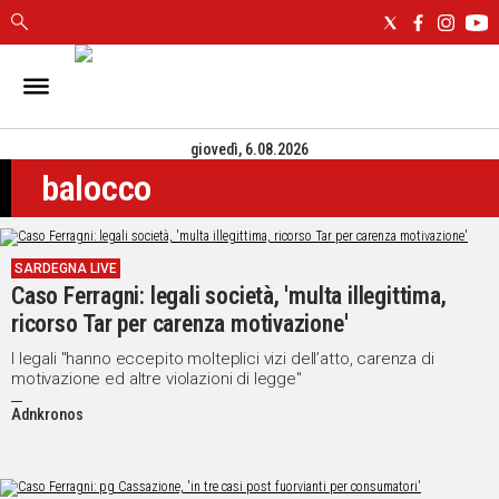
IN
SARDEGNA
giovedì, 6.08.2026
CAGLIARI
balocco
SASSARI
NUORO
ORISTANO
SARDEGNA LIVE
SULCIS
Caso Ferragni: legali società, 'multa illegittima,
GALLURA
ricorso Tar per carenza motivazione'
OGLIASTRA
MEDIO
I legali "hanno eccepito molteplici vizi dell’atto, carenza di
motivazione ed altre violazioni di legge"
CAMPIDANO
Adnkronos
ALTRE
NOTIZIE
POLITICA