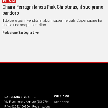
IN ITALIA
Chiara Ferragni lancia Pink Christmas, il suo primo
pandoro
Il dolce è già in vendita in alcuni supermercati. L’operazione ha
anche uno scopo benefico
Redazione Sardegna Live
CHI SIAMO
SARDEGNA LIVE S.R.L.
Via Fleming snc Alghero (SS) 07041
Redazione
P.IVA 02622400906 - Registrazione