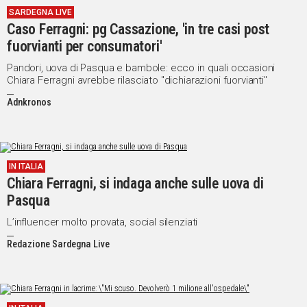
SARDEGNA LIVE
IN
Caso Ferragni: pg Cassazione, 'in tre casi post
ITALIA
fuorvianti per consumatori'
NEL
MONDO
Pandori, uova di Pasqua e bambole: ecco in quali occasioni
Chiara Ferragni avrebbe rilasciato "dichiarazioni fuorvianti"
SPORT
EVENTI
Adnkronos
STORIE
VIDEO
IN ITALIA
Chiara Ferragni, si indaga anche sulle uova di
Vai
Pasqua
L’influencer molto provata, social silenziati
Redazione Sardegna Live
UNISCITI
AL CANALE
WHATSAPP