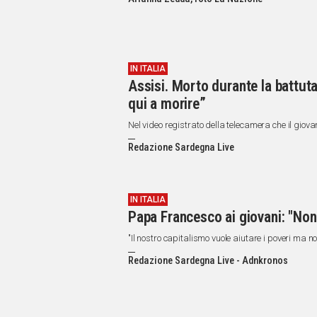
IN
ITALIA
NEL
MONDO
SPORT
IN ITALIA
Assisi. Morto durante la battuta
EVENTI
qui a morire”
STORIE
Nel video registrato della telecamera che il giov
VIDEO
Redazione Sardegna Live
Vai
IN ITALIA
Papa Francesco ai giovani: "Non
UNISCITI
"Il nostro capitalismo vuole aiutare i poveri ma 
AL CANALE
Redazione Sardegna Live - Adnkronos
WHATSAPP
Social