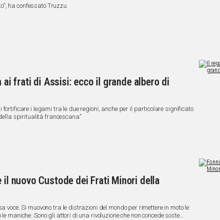
o”, ha confessato Truzzu
ai frati di Assisi: ecco il grande albero di
ortificare i legami tra le due regioni, anche per il particolare significato
della spiritualità francescana”
 il nuovo Custode dei Frati Minori della
sa voce. Si muovono tra le distrazioni del mondo per rimettere in moto le
 le maniche. Sono gli attori di una rivoluzione che non concede soste