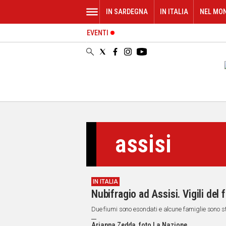
IN SARDEGNA
IN ITALIA
NEL MO
EVENTI
IN
SARDEGNA
CAGLIARI
SASSARI
NUORO
ORISTANO
SULCIS
GALLURA
assisi
OGLIASTRA
MEDIO
CAMPIDANO
IN ITALIA
ALTRE
Nubifragio ad Assisi. Vigili de
NOTIZIE
Due fiumi sono esondati e alcune famiglie sono s
POLITICA
Arianna Zedda, foto La Nazione