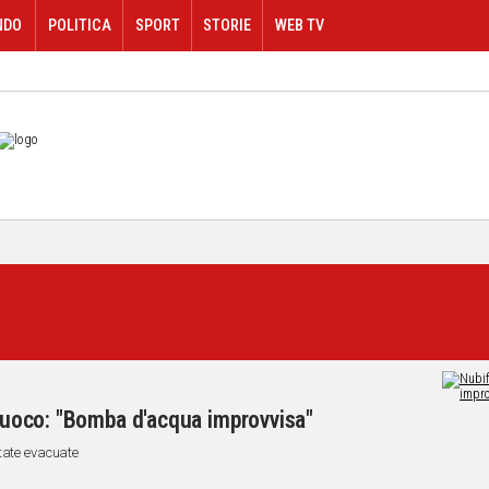
NDO
POLITICA
SPORT
STORIE
WEB TV
l fuoco: "Bomba d'acqua improvvisa"
tate evacuate