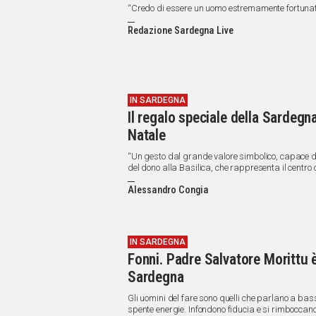
“Credo di essere un uomo estremamente fortunat
Redazione Sardegna Live
IN SARDEGNA
Il regalo speciale della Sardegna 
Natale
“Un gesto dal grande valore simbolico, capace di f
del dono alla Basilica, che rappresenta il centro 
Alessandro Congia
IN SARDEGNA
Fonni. Padre Salvatore Morittu è
Sardegna
Gli uomini del fare sono quelli che parlano a bas
spente energie. Infondono fiducia e si rimboccano