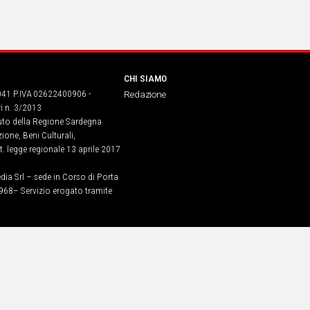
CHI SIAMO
041 P.IVA 02622400906 -
Redazione
ri n. 3/2013
buto della Regione Sardegna
ione, Beni Culturali,
. legge regionale 13 aprile 2017
dia Srl – sede in Corso di Porta
968​– Servizio erogato tramite