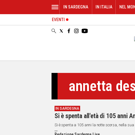
IN SARDEGNA
IN ITALIA
NEL MO
EVENTI
IN
SARDEGNA
CAGLIARI
SASSARI
NUORO
ORISTANO
SULCIS
GALLURA
annetta de
OGLIASTRA
MEDIO
CAMPIDANO
IN SARDEGNA
ALTRE
Si è spenta all'età di 105 anni 
NOTIZIE
Si è spenta a 105 anni la notte scorsa, nella sua
POLITICA
Redazione Sardegna Live