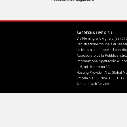
IN
ITALIA
NEL
MONDO
SPORT
SARDEGNA LIVE S.R.L.
EVENTI
Via Fleming snc Alghero (SS) 07
STORIE
Registrazione tribunale di Sassa
La testata usufruisce del contri
VIDEO
Assessorato della Pubblica Istruz
Informazione, Spettacolo e Sport
n. 5, art. 8 comma 13
Vai
Hosting Provider: Atex Global Me
Vittoria n.18 – P.IVA IT05518120
Amazon Web Services
UNISCITI
AL CANALE
WHATSAPP
Social