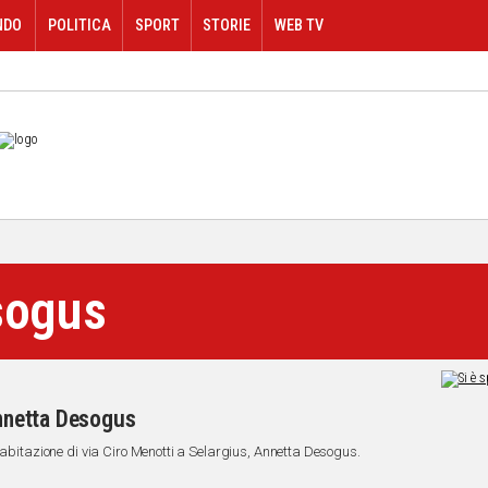
NDO
POLITICA
SPORT
STORIE
WEB TV
sogus
Annetta Desogus
 abitazione di via Ciro Menotti a Selargius, Annetta Desogus.