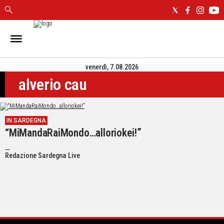
IN
SARDEGNA
venerdì, 7.08.2026
CAGLIARI
alverio cau
SASSARI
NUORO
ORISTANO
IN SARDEGNA
SULCIS
“MiMandaRaiMondo…alloriokei!”
GALLURA
OGLIASTRA
Redazione Sardegna Live
MEDIO
CAMPIDANO
ALTRE
NOTIZIE
POLITICA