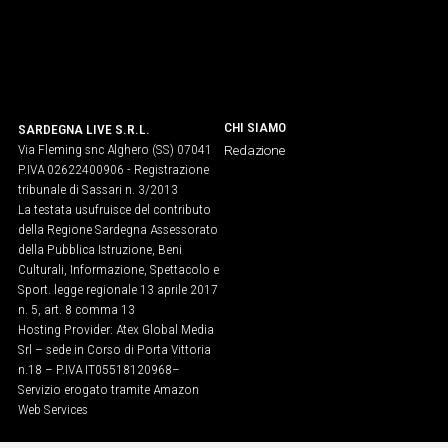
IN
ITALIA
NEL
MONDO
SPORT
CHI SIAMO
SARDEGNA LIVE S.R.L.
EVENTI
Via Fleming snc Alghero (SS) 07041
Redazione
P.IVA 02622400906 - Registrazione
STORIE
tribunale di Sassari n. 3/2013
La testata usufruisce del contributo
VIDEO
della Regione Sardegna Assessorato
della Pubblica Istruzione, Beni
Culturali, Informazione, Spettacolo e
Vai
Sport. legge regionale 13 aprile 2017
n. 5, art. 8 comma 13
Hosting Provider: Atex Global Media
Srl – sede in Corso di Porta Vittoria
UNISCITI
n.18 – P.IVA IT05518120968​–
Servizio erogato tramite Amazon
AL CANALE
Web Services
WHATSAPP