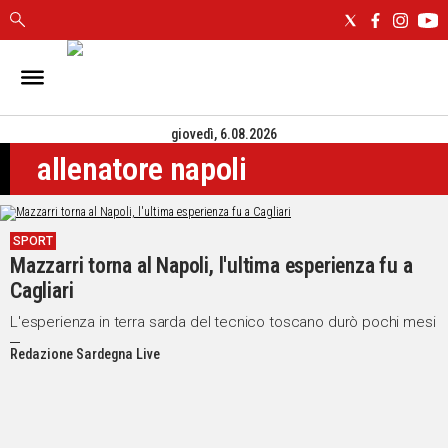
IN
SARDEGNA
giovedì, 6.08.2026
CAGLIARI
allenatore napoli
SASSARI
NUORO
ORISTANO
SPORT
SULCIS
Mazzarri torna al Napoli, l'ultima esperienza fu a
GALLURA
Cagliari
OGLIASTRA
MEDIO
L'esperienza in terra sarda del tecnico toscano durò pochi mesi
CAMPIDANO
Redazione Sardegna Live
ALTRE
NOTIZIE
POLITICA