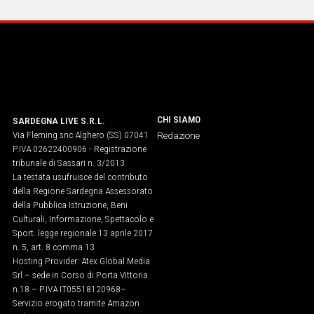
IN
ITALIA
NEL
MONDO
SPORT
EVENTI
STORIE
CHI SIAMO
SARDEGNA LIVE S.R.L.
Via Fleming snc Alghero (SS) 07041
Redazione
P.IVA 02622400906 - Registrazione
VIDEO
tribunale di Sassari n. 3/2013
La testata usufruisce del contributo
della Regione Sardegna Assessorato
Vai
della Pubblica Istruzione, Beni
Culturali, Informazione, Spettacolo e
Sport. legge regionale 13 aprile 2017
n. 5, art. 8 comma 13
UNISCITI
Hosting Provider: Atex Global Media
AL CANALE
Srl – sede in Corso di Porta Vittoria
n.18 – P.IVA IT05518120968​–
WHATSAPP
Servizio erogato tramite Amazon