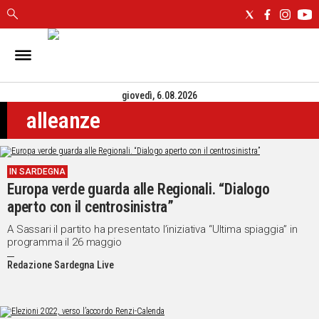
IN
SARDEGNA
giovedì, 6.08.2026
CAGLIARI
alleanze
SASSARI
NUORO
ORISTANO
IN SARDEGNA
SULCIS
Europa verde guarda alle Regionali. “Dialogo
GALLURA
aperto con il centrosinistra”
OGLIASTRA
MEDIO
A Sassari il partito ha presentato l’iniziativa “Ultima spiaggia” in
programma il 26 maggio
CAMPIDANO
Redazione Sardegna Live
ALTRE
NOTIZIE
POLITICA