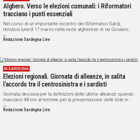
Alghero. Verso le elezioni comunali: i Riformatori
Social
tracciano i punti essenziali
Nel corso di un importante incontro dei Riformatori Sardi,
tenutosi lunedì 17 marzo nella sede algherese di via Giovanni
XXIII, si è tracciato il percorso che il gruppo seguirà in questa
Redazione Sardegna Live
prima fase di pre-campagna elettorale per le prossime
amministrative.
IN SARDEGNA
Elezioni regionali. Giornata di alleanze, in salita
l'accordo tra il centrosinistra e i sardisti
Giornata decisiva per la definizioni delle ultime alleanze quando
mancano 48 ore al termine per la presentazione delle liste in
corsa per le elezioni regionali in Sardegna del 16 febbraio
Redazione Sardegna Live
prossimo.