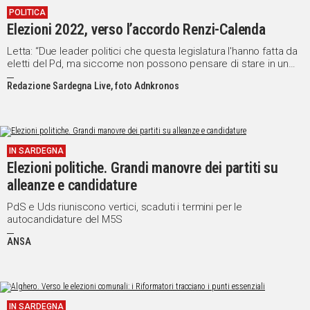
POLITICA
IN
Elezioni 2022, verso l’accordo Renzi-Calenda
ITALIA
NEL
Letta: “Due leader politici che questa legislatura l'hanno fatta da
eletti del Pd, ma siccome non possono pensare di stare in un
MONDO
partito in cui ci sono anche altri, hanno fatto un'altra scelta”
SPORT
Redazione Sardegna Live, foto Adnkronos
EVENTI
STORIE
IN SARDEGNA
VIDEO
Elezioni politiche. Grandi manovre dei partiti su
alleanze e candidature
Vai
PdS e Uds riuniscono vertici, scaduti i termini per le
autocandidature del M5S
ANSA
UNISCITI
AL CANALE
WHATSAPP
IN SARDEGNA