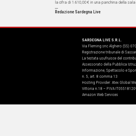
IN
la cifra di 1.610,00 € in una panchina della sala
ITALIA
Redazione Sardegna Live
NEL
MONDO
SPORT
EVENTI
SARDEGNA LIVE S.R.L.
STORIE
Via Fleming snc Alghero (SS) 07
Registrazione tribunale di Sassa
VIDEO
La testata usufruisce del contri
Assessorato della Pubblica Istruz
Informazione, Spettacolo e Sport
n. 5, art. 8 comma 13
Vai
Hosting Provider: Atex Global Me
Vittoria n.18 – P.IVA IT05518120
Amazon Web Services
UNISCITI
AL CANALE
WHATSAPP
Social