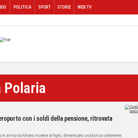
NDO
POLITICA
SPORT
STORIE
WEB TV
a Polaria
eroporto con i soldi della pensione, ritrovata
 in arrivo da Milano insieme al figlio, dimenticano una borsa contenente