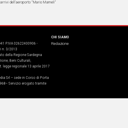
 arrivi dell’aeroporto “Mario Mameli”
CHI SIAMO
041 P.IVA 02622400906 -
Redazione
ri n. 3/2013
buto della Regione Sardegna
ione, Beni Culturali,
. legge regionale 13 aprile 2017
dia Srl – sede in Corso di Porta
968​– Servizio erogato tramite