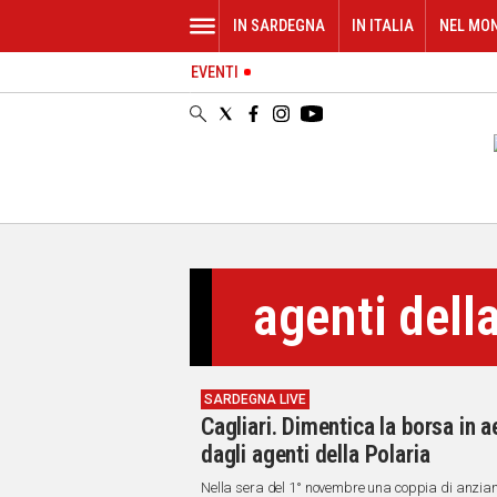
IN SARDEGNA
IN ITALIA
NEL MO
EVENTI
IN
SARDEGNA
CAGLIARI
SASSARI
NUORO
ORISTANO
SULCIS
GALLURA
agenti dell
OGLIASTRA
MEDIO
CAMPIDANO
SARDEGNA LIVE
ALTRE
Cagliari. Dimentica la borsa in a
NOTIZIE
dagli agenti della Polaria
POLITICA
Nella sera del 1° novembre una coppia di anziani