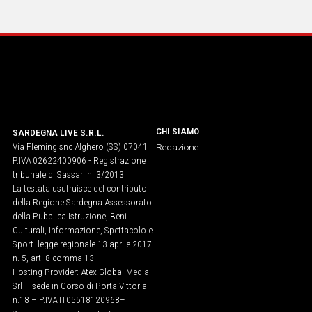
IN
ITALIA
NEL
MONDO
SPORT
EVENTI
STORIE
CHI SIAMO
SARDEGNA LIVE S.R.L.
Via Fleming snc Alghero (SS) 07041
Redazione
VIDEO
P.IVA 02622400906 - Registrazione
tribunale di Sassari n. 3/2013
La testata usufruisce del contributo
Vai
della Regione Sardegna Assessorato
della Pubblica Istruzione, Beni
Culturali, Informazione, Spettacolo e
Sport. legge regionale 13 aprile 2017
UNISCITI
n. 5, art. 8 comma 13
Hosting Provider: Atex Global Media
AL CANALE
Srl – sede in Corso di Porta Vittoria
WHATSAPP
n.18 – P.IVA IT05518120968​–