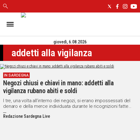
IN
SARDEGNA
giovedì, 6.08.2026
CAGLIARI
addetti alla vigilanza
SASSARI
NUORO
ORISTANO
IN SARDEGNA
SULCIS
Negozi chiusi e chiavi in mano: addetti alla
GALLURA
vigilanza rubano abiti e soldi
OGLIASTRA
MEDIO
I tre, una volta all'interno dei negozi, si erano impossessati del
denaro e della merce individuata durante le ricognizioni fatte
CAMPIDANO
quando i negozi erano aperti, fingendosi normali clienti senza
Redazione Sardegna Live
compiere nessun acquisto.
ALTRE
NOTIZIE
POLITICA