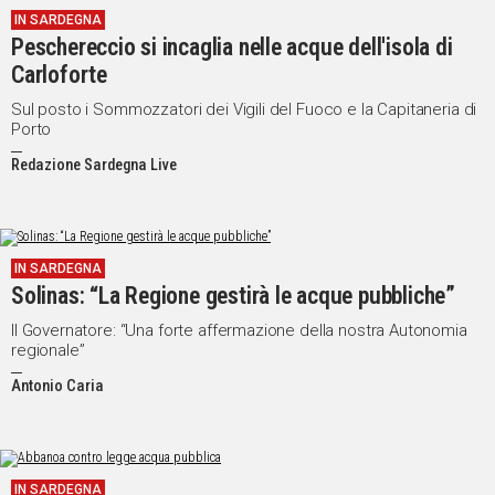
IN SARDEGNA
IN
Peschereccio si incaglia nelle acque dell'isola di
ITALIA
Carloforte
NEL
MONDO
Sul posto i Sommozzatori dei Vigili del Fuoco e la Capitaneria di
Porto
SPORT
EVENTI
Redazione Sardegna Live
STORIE
VIDEO
IN SARDEGNA
Solinas: “La Regione gestirà le acque pubbliche”
Vai
Il Governatore: “Una forte affermazione della nostra Autonomia
regionale”
Antonio Caria
UNISCITI
AL CANALE
WHATSAPP
IN SARDEGNA