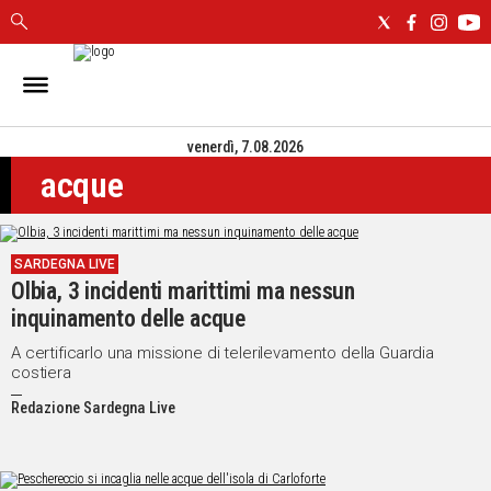
IN
SARDEGNA
venerdì, 7.08.2026
CAGLIARI
acque
SASSARI
NUORO
ORISTANO
SARDEGNA LIVE
SULCIS
Olbia, 3 incidenti marittimi ma nessun
GALLURA
inquinamento delle acque
OGLIASTRA
MEDIO
A certificarlo una missione di telerilevamento della Guardia
costiera
CAMPIDANO
Redazione Sardegna Live
ALTRE
NOTIZIE
POLITICA