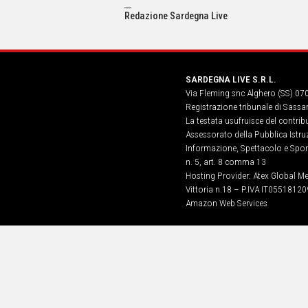
IN
ITALIA
Redazione Sardegna Live
NEL
MONDO
SPORT
SARDEGNA LIVE S.R.L.
EVENTI
Via Fleming snc Alghero (SS) 07
STORIE
Registrazione tribunale di Sassa
La testata usufruisce del contri
VIDEO
Assessorato della Pubblica Istruz
Informazione, Spettacolo e Sport
n. 5, art. 8 comma 13
Vai
Hosting Provider: Atex Global Me
Vittoria n.18 – P.IVA IT05518120
Amazon Web Services
UNISCITI
AL CANALE
WHATSAPP
Social