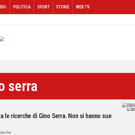
NDO
POLITICA
SPORT
STORIE
WEB TV
o serra
 le ricerche di Gino Serra. Non si hanno sue
icerche