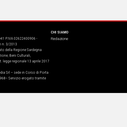
CHI SIAMO
041 P.IVA 02622400906 -
Redazione
ri n. 3/2013
buto della Regione Sardegna
ione, Beni Culturali,
. legge regionale 13 aprile 2017
dia Srl – sede in Corso di Porta
968​– Servizio erogato tramite