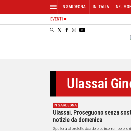
IN SARDEGNA
IN ITALIA
NEL MO
EVENTI
IN
SARDEGNA
CAGLIARI
SASSARI
NUORO
ORISTANO
SULCIS
GALLURA
Ulassai Gin
OGLIASTRA
MEDIO
CAMPIDANO
IN SARDEGNA
ALTRE
Ulassai. Proseguono senza sosta
NOTIZIE
notizie da domenica
POLITICA
Spetterà al prefetto decidere se interrompere le r