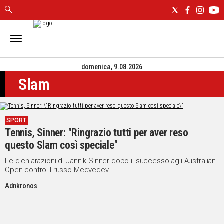
IN
SARDEGNA
domenica, 9.08.2026
CAGLIARI
Slam
SASSARI
NUORO
ORISTANO
SPORT
SULCIS
Tennis, Sinner: "Ringrazio tutti per aver reso
GALLURA
questo Slam così speciale"
OGLIASTRA
MEDIO
Le dichiarazioni di Jannik Sinner dopo il successo agli Australian
Open contro il russo Medvedev
CAMPIDANO
Adnkronos
ALTRE
NOTIZIE
POLITICA