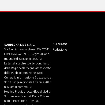
IN
ITALIA
NEL
MONDO
SPORT
EVENTI
STORIE
CHI SIAMO
SARDEGNA LIVE S.R.L.
Via Fleming snc Alghero (SS) 07041
Redazione
VIDEO
P.IVA 02622400906 - Registrazione
tribunale di Sassari n. 3/2013
La testata usufruisce del contributo
Vai
della Regione Sardegna Assessorato
della Pubblica Istruzione, Beni
Culturali, Informazione, Spettacolo e
Sport. legge regionale 13 aprile 2017
UNISCITI
n. 5, art. 8 comma 13
Hosting Provider: Atex Global Media
AL CANALE
Srl – sede in Corso di Porta Vittoria
WHATSAPP
n.18 – P.IVA IT05518120968​–