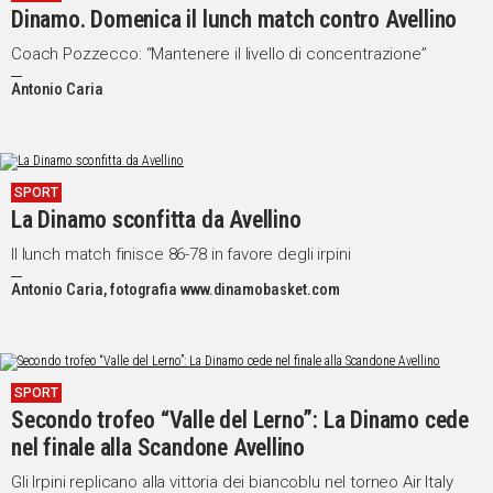
Dinamo. Domenica il lunch match contro Avellino
IN
ITALIA
Coach Pozzecco: “Mantenere il livello di concentrazione”
NEL
Antonio Caria
MONDO
SPORT
EVENTI
STORIE
SPORT
La Dinamo sconfitta da Avellino
VIDEO
Il lunch match finisce 86-78 in favore degli irpini
Antonio Caria, fotografia www.dinamobasket.com
Vai
SPORT
UNISCITI
Secondo trofeo “Valle del Lerno”: La Dinamo cede
AL CANALE
nel finale alla Scandone Avellino
WHATSAPP
Gli Irpini replicano alla vittoria dei biancoblu nel torneo Air Italy