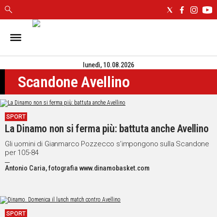
IN
SARDEGNA
lunedì, 10.08.2026
CAGLIARI
Scandone Avellino
SASSARI
NUORO
ORISTANO
SPORT
SULCIS
La Dinamo non si ferma più: battuta anche Avellino
GALLURA
OGLIASTRA
Gli uomini di Gianmarco Pozzecco s’impongono sulla Scandone
per 105-84
MEDIO
CAMPIDANO
Antonio Caria, fotografia www.dinamobasket.com
ALTRE
NOTIZIE
SPORT
POLITICA