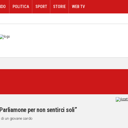
NDO
POLITICA
SPORT
STORIE
WEB TV
“Parliamone per non sentirci soli”
a di un giovane sardo