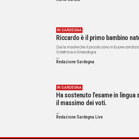
IN
ITALIA
NEL
MONDO
SPORT
IN SARDEGNA
Riccardo è il primo bambino nato
EVENTI
STORIE
Sia la madre che il piccolo sono in buone condizion
Ostetricia e Ginecologia
VIDEO
Redazione Sardegna
Vai
IN SARDEGNA
Ha sostenuto l'esame in lingua 
UNISCITI
il massimo dei voti.
AL CANALE
Redazione Sardegna Live
WHATSAPP
Social