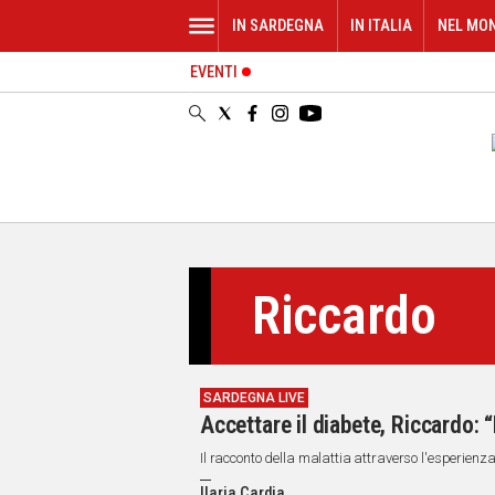
IN SARDEGNA
IN ITALIA
NEL MO
EVENTI
IN
SARDEGNA
CAGLIARI
SASSARI
NUORO
ORISTANO
SULCIS
GALLURA
Riccardo
OGLIASTRA
MEDIO
CAMPIDANO
SARDEGNA LIVE
ALTRE
Accettare il diabete, Riccardo: 
NOTIZIE
Il racconto della malattia attraverso l'esperienz
POLITICA
Ilaria Cardia