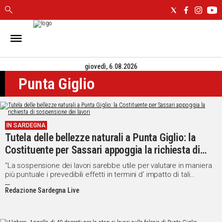
IN
SARDEGNA
giovedì, 6.08.2026
CAGLIARI
Punta Giglio
SASSARI
NUORO
ORISTANO
SULCIS
IN SARDEGNA
GALLURA
Tutela delle bellezze naturali a Punta Giglio: la
OGLIASTRA
Costituente per Sassari appoggia la richiesta di
MEDIO
sospensione dei lavori
“La sospensione dei lavori sarebbe utile per valutare in maniera
CAMPIDANO
più puntuale i prevedibili effetti in termini d' impatto di tali
interventi sull'ecosistema e i valori paesaggistici dei luoghi”,
Redazione Sardegna Live
afferma la portavoce in una nota
ALTRE
NOTIZIE
POLITICA