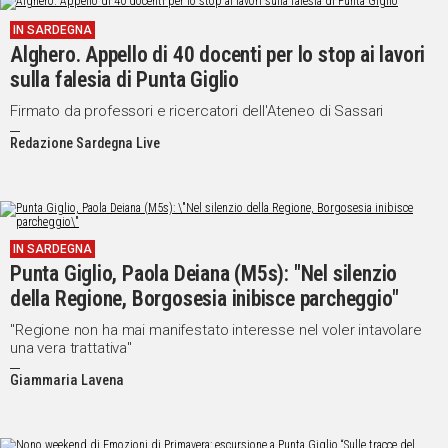
IN
IN SARDEGNA
ITALIA
Alghero. Appello di 40 docenti per lo stop ai lavori
NEL
sulla falesia di Punta Giglio
MONDO
Firmato da professori e ricercatori dell'Ateneo di Sassari
SPORT
Redazione Sardegna Live
EVENTI
STORIE
VIDEO
IN SARDEGNA
Punta Giglio, Paola Deiana (M5s): "Nel silenzio
Vai
della Regione, Borgosesia inibisce parcheggio"
"Regione non ha mai manifestato interesse nel voler intavolare
una vera trattativa"
UNISCITI
Giammaria Lavena
AL CANALE
WHATSAPP