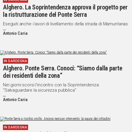
IN SARDEGNA
Alghero. La Soprintendenza approva il progetto per
IN
ITALIA
la ristrutturazione del Ponte Serra
NEL
Eseguiti anche i lavori di livellamento della strada di Mamuntanas
MONDO
Antonio Caria
SPORT
EVENTI
STORIE
IN SARDEGNA
VIDEO
Alghero. Ponte Serra. Conoci: “Siamo dalla parte
dei residenti della zona”
Nei giorni scorsi l’incontro con la Soprintendenza:
Vai
“Salvaguardare la sicurezza pubblica”
Antonio Caria
UNISCITI
AL CANALE
WHATSAPP
IN SARDEGNA