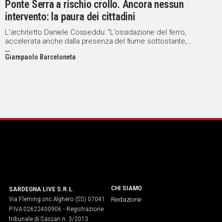
Ponte Serra a rischio crollo. Ancora nessun
intervento: la paura dei cittadini
Social
L’architetto Daniele Cosseddu: “L’ossidazione del ferro,
accelerata anche dalla presenza del fiume sottostante,
determina la corrosione delle armature metalliche"
Giampaolo Barceloneta
CHI SIAMO
SARDEGNA LIVE S.R.L.
Via Fleming snc Alghero (SS) 07041
Redazione
P.IVA 02622400906 - Registrazione
tribunale di Sassari n. 3/2013