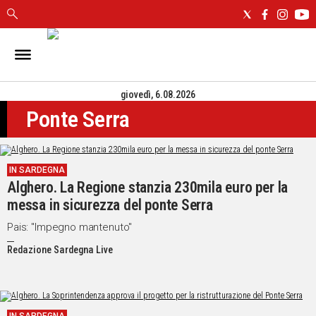
IN
SARDEGNA
giovedì, 6.08.2026
CAGLIARI
Ponte Serra
SASSARI
NUORO
ORISTANO
IN SARDEGNA
SULCIS
Alghero. La Regione stanzia 230mila euro per la
GALLURA
messa in sicurezza del ponte Serra
OGLIASTRA
MEDIO
Pais: "Impegno mantenuto"
CAMPIDANO
Redazione Sardegna Live
ALTRE
NOTIZIE
POLITICA