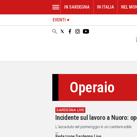
IN SARDEGNA
IN ITALIA
NEL MO
EVENTI
IN
SARDEGNA
CAGLIARI
SASSARI
NUORO
ORISTANO
SULCIS
GALLURA
Operaio
OGLIASTRA
MEDIO
CAMPIDANO
SARDEGNA LIVE
ALTRE
Incidente sul lavoro a Nuoro: o
NOTIZIE
L’accaduto nel pomeriggio in un cantiere edile
POLITICA
Redazione Sardegna Live