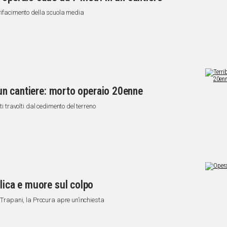
 rifacimento della scuola media
n un cantiere: morto operaio 20enne
ti travolti dal cedimento del terreno
olica e muore sul colpo
i Trapani, la Procura apre un’inchiesta