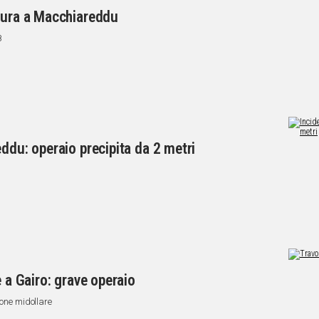
atura a Macchiareddu
8
ddu: operaio precipita da 2 metri
e a Gairo: grave operaio
ione midollare