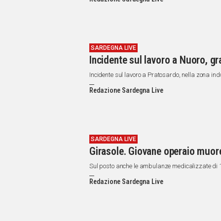
IN
ITALIA
NEL
MONDO
SPORT
SARDEGNA LIVE
Incidente sul lavoro a Nuoro, g
EVENTI
STORIE
Incidente sul lavoro a Pratosardo, nella zona ind
Redazione Sardegna Live
VIDEO
Vai
SARDEGNA LIVE
Girasole. Giovane operaio muore
UNISCITI
Sul posto anche le ambulanze medicalizzate di 11
AL CANALE
Redazione Sardegna Live
WHATSAPP
Social