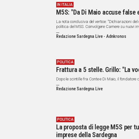
IN ITALIA
M5S: "Da Di Maio accuse false e 
La nota conclusiva del vertice: "Dichiarazioni del 
politica del M5S. Coinvolgere Camere su nuovi inv
Redazione Sardegna Live - Adnkronos
POLITICA
Frattura a 5 stelle. Grillo: "La
Dopo le scintille fra Conte e Di Maio, il fondator
Redazione Sardegna Live
POLITICA
La proposta di legge M5S per tut
imprese della Sardegna