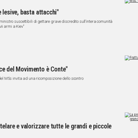
lesive, basta attacchi"
ministro suscettibili di gettare grave discredito sull’intera comunità
ii armi a Kiev"
 voce del Movimento è Conte"
e del M5s invita ad una ricomposizione dello scontro
elare e valorizzare tutte le grandi e piccole