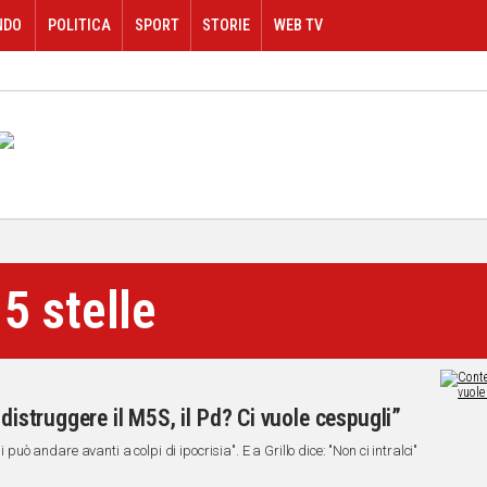
NDO
POLITICA
SPORT
STORIE
WEB TV
5 stelle
 distruggere il M5S, il Pd? Ci vuole cespugli”
i può andare avanti a colpi di ipocrisia". E a Grillo dice: "Non ci intralci"