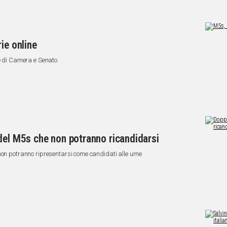
ie online
te di Camera e Senato
del M5s che non potranno ricandidarsi
non potranno ripresentarsi come candidati alle urne