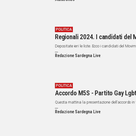
IN
ITALIA
NEL
MONDO
SPORT
POLITICA
Regionali 2024. I candidati del
EVENTI
STORIE
Depositate ieri le liste. Ecco i candidati del Movim
Redazione Sardegna Live
VIDEO
Vai
POLITICA
Accordo M5S - Partito Gay Lgbt+
UNISCITI
Questa mattina la presentazione dell’accordo in v
AL CANALE
Redazione Sardegna Live
WHATSAPP
Social