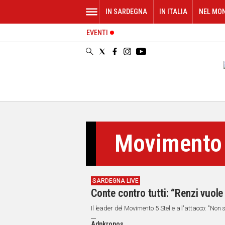
IN SARDEGNA
IN ITALIA
NEL MO
EVENTI
IN
SARDEGNA
CAGLIARI
SASSARI
NUORO
ORISTANO
SULCIS
GALLURA
Movimento 
OGLIASTRA
MEDIO
CAMPIDANO
SARDEGNA LIVE
ALTRE
Conte contro tutti: “Renzi vuole
NOTIZIE
Il leader del Movimento 5 Stelle all'attacco: "Non s
POLITICA
Adnkronos