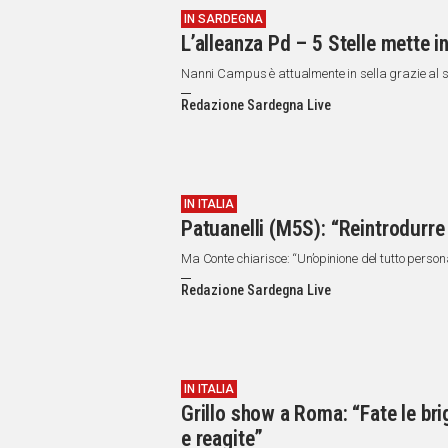
IN SARDEGNA
L’alleanza Pd – 5 Stelle mette in
Nanni Campus è attualmente in sella grazie al so
Redazione Sardegna Live
IN ITALIA
Patuanelli (M5S): “Reintrodurre 
Ma Conte chiarisce: “Un’opinione del tutto person
Redazione Sardegna Live
IN ITALIA
Grillo show a Roma: “Fate le br
e reagite”