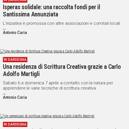
IN SARDEGNA
Isperas solidale: una raccolta fondi per il
IN
ITALIA
Santissima Annunziata
NEL
L’iniziativa è promossa con altre associazioni e comitati locali
MONDO
Antonio Caria
SPORT
EVENTI
STORIE
IN SARDEGNA
VIDEO
Una residenza di Scrittura Creativa grazie a Carlo
Adolfo Martigli
Sabato 6 e domenica 7 aprile a contatto con la natura per
Vai
apprendere le varie tecniche di scrittura creativa
Antonio Caria
UNISCITI
AL CANALE
WHATSAPP
IN SARDEGNA