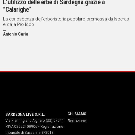
L’utilizzo delle erbe di Sardegna grazie a
“Calarighe”
La conoscenza dell’erboristeria popolare promossa da Isperas
e dalla Pro loco
Antonio Caria
CHI SIAMO
SARDEGNA LIVE S.R.L.
Via Fleming snc Alghero (SS) 07041
Redazione
P.IVA 02622400906 - Registrazione
tribunale di Sassari n. 3/2013