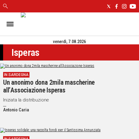
IN
SARDEGNA
venerdì, 7.08.2026
CAGLIARI
Isperas
SASSARI
NUORO
ORISTANO
IN SARDEGNA
SULCIS
Un anonimo dona 2mila mascherine
GALLURA
all’Associazione Isperas
OGLIASTRA
MEDIO
Iniziata la distribuzione
CAMPIDANO
Antonio Caria
ALTRE
NOTIZIE
POLITICA