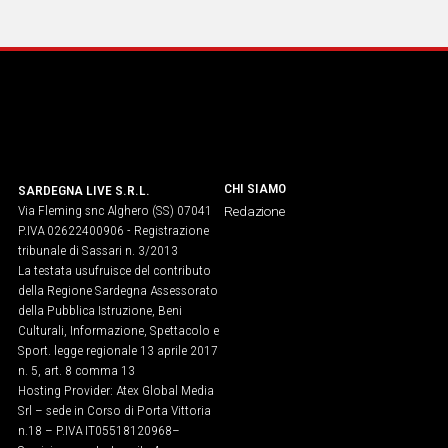
IN
ITALIA
NEL
MONDO
SPORT
EVENTI
STORIE
CHI SIAMO
SARDEGNA LIVE S.R.L.
Via Fleming snc Alghero (SS) 07041
Redazione
VIDEO
P.IVA 02622400906 - Registrazione
tribunale di Sassari n. 3/2013
La testata usufruisce del contributo
Vai
della Regione Sardegna Assessorato
della Pubblica Istruzione, Beni
Culturali, Informazione, Spettacolo e
Sport. legge regionale 13 aprile 2017
UNISCITI
n. 5, art. 8 comma 13
Hosting Provider: Atex Global Media
AL CANALE
Srl – sede in Corso di Porta Vittoria
WHATSAPP
n.18 – P.IVA IT05518120968​–