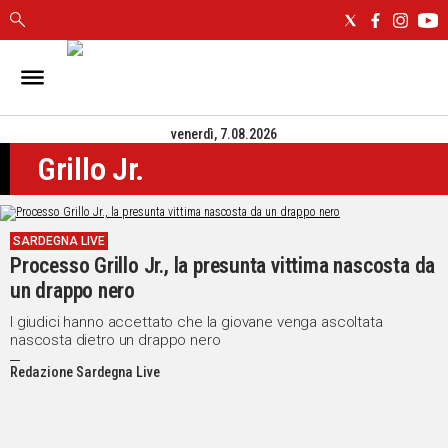
IN
SARDEGNA
venerdì, 7.08.2026
CAGLIARI
Grillo Jr.
SASSARI
NUORO
ORISTANO
SARDEGNA LIVE
SULCIS
Processo Grillo Jr., la presunta vittima nascosta da
GALLURA
un drappo nero
OGLIASTRA
MEDIO
I giudici hanno accettato che la giovane venga ascoltata
nascosta dietro un drappo nero
CAMPIDANO
Redazione Sardegna Live
ALTRE
NOTIZIE
POLITICA