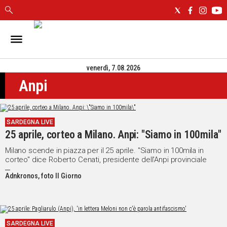
IN
SARDEGNA
venerdì, 7.08.2026
CAGLIARI
Anpi
SASSARI
NUORO
ORISTANO
SARDEGNA LIVE
SULCIS
25 aprile, corteo a Milano. Anpi: "Siamo in 100mila"
GALLURA
OGLIASTRA
Milano scende in piazza per il 25 aprile. "Siamo in 100mila in
corteo" dice Roberto Cenati, presidente dell'Anpi provinciale
MEDIO
CAMPIDANO
Adnkronos, foto Il Giorno
ALTRE
NOTIZIE
SARDEGNA LIVE
POLITICA