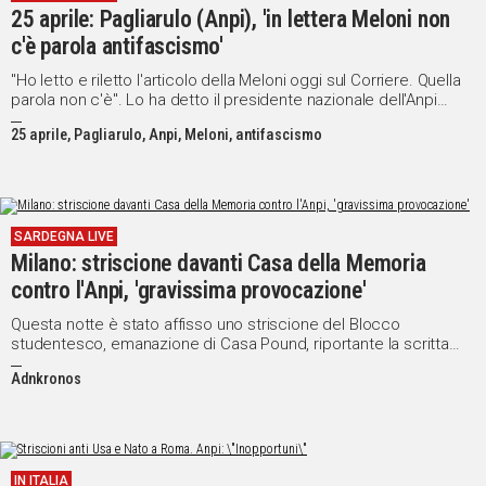
25 aprile: Pagliarulo (Anpi), 'in lettera Meloni non
IN
c'è parola antifascismo'
ITALIA
NEL
"Ho letto e riletto l'articolo della Meloni oggi sul Corriere. Quella
parola non c'è". Lo ha detto il presidente nazionale dell'Anpi
MONDO
Gianfranco Pagliarulo
SPORT
25 aprile, Pagliarulo, Anpi, Meloni, antifascismo
EVENTI
STORIE
SARDEGNA LIVE
VIDEO
Milano: striscione davanti Casa della Memoria
contro l'Anpi, 'gravissima provocazione'
Vai
Questa notte è stato affisso uno striscione del Blocco
studentesco, emanazione di Casa Pound, riportante la scritta
'Fuori l'Anpi dalle scuole'
Adnkronos
UNISCITI
AL CANALE
WHATSAPP
IN ITALIA