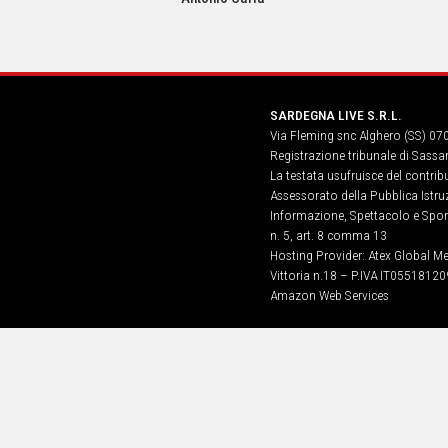
IN
ITALIA
NEL
MONDO
SPORT
SARDEGNA LIVE S.R.L.
EVENTI
Via Fleming snc Alghero (SS) 07
STORIE
Registrazione tribunale di Sassa
La testata usufruisce del contri
VIDEO
Assessorato della Pubblica Istruz
Informazione, Spettacolo e Sport
n. 5, art. 8 comma 13
Vai
Hosting Provider: Atex Global Me
Vittoria n.18 – P.IVA IT05518120
Amazon Web Services
UNISCITI
AL CANALE
WHATSAPP
Social