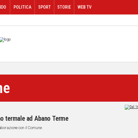
NDO
POLITICA
SPORT
STORIE
WEB TV
me
no termale ad Abano Terme
laborazione con il Comune