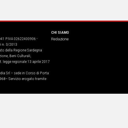
CHI SIAMO
041 P.IVA 02622400906 -
Redazione
ri n. 3/2013
buto della Regione Sardegna
ione, Beni Culturali,
. legge regionale 13 aprile 2017
dia Srl – sede in Corso di Porta
968​– Servizio erogato tramite