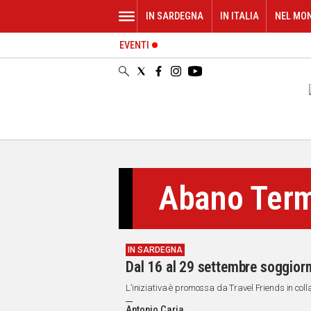
IN SARDEGNA
IN ITALIA
NEL MO
EVENTI
IN
SARDEGNA
CAGLIARI
SASSARI
NUORO
ORISTANO
SULCIS
GALLURA
Abano Ter
OGLIASTRA
MEDIO
CAMPIDANO
IN SARDEGNA
ALTRE
Dal 16 al 29 settembre soggior
NOTIZIE
L’iniziativa è promossa da Travel Friends in col
POLITICA
Antonio Caria