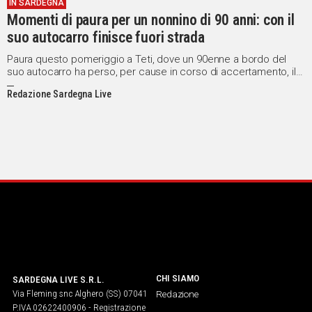
IN SARDEGNA
Momenti di paura per un nonnino di 90 anni: con il
suo autocarro finisce fuori strada
Paura questo pomeriggio a Teti, dove un 90enne a bordo del
suo autocarro ha perso, per cause in corso di accertamento, il
controllo del mezzo ed è finito fuori strada.
Redazione Sardegna Live
CHI SIAMO
SARDEGNA LIVE S.R.L.
Via Fleming snc Alghero (SS) 07041
Redazione
P.IVA 02622400906 - Registrazione