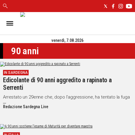
IN
SARDEGNA
venerdì, 7.08.2026
CAGLIARI
90 anni
SASSARI
NUORO
ORISTANO
IN SARDEGNA
SULCIS
Edicolante di 90 anni aggredito a rapinato a
GALLURA
Serrenti
OGLIASTRA
MEDIO
Arrestato un 29enne che, dopo l’aggressione, ha tentato la fuga
CAMPIDANO
Redazione Sardegna Live
ALTRE
NOTIZIE
POLITICA