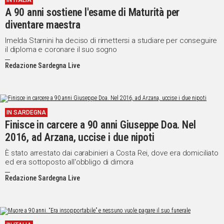
IN ITALIA
A 90 anni sostiene l'esame di Maturità per
IN
ITALIA
diventare maestra
NEL
Imelda Starnini ha deciso di rimettersi a studiare per conseguire
MONDO
il diploma e coronare il suo sogno
SPORT
Redazione Sardegna Live
EVENTI
STORIE
VIDEO
IN SARDEGNA
Finisce in carcere a 90 anni Giuseppe Doa. Nel
2016, ad Arzana, uccise i due nipoti
Vai
È stato arrestato dai carabinieri a Costa Rei, dove era domiciliato
ed era sottoposto all'obbligo di dimora
Redazione Sardegna Live
UNISCITI
AL CANALE
WHATSAPP