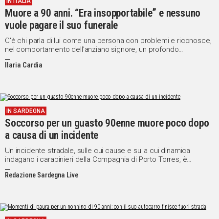
IN ITALIA
Muore a 90 anni. “Era insopportabile” e nessuno
Social
vuole pagare il suo funerale
C'è chi parla di lui come una persona con problemi e riconosce,
nel comportamento dell’anziano signore, un profondo
malessere di fondo
Ilaria Cardia
IN SARDEGNA
Soccorso per un guasto 90enne muore poco dopo
a causa di un incidente
Un incidente stradale, sulle cui cause e sulla cui dinamica
indagano i carabinieri della Compagnia di Porto Torres, è
costato la vita a un uomo di Valledoria.
Redazione Sardegna Live