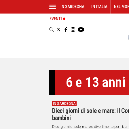
IN SARDEGNA
IN ITALIA
NEL MO
EVENTI
IN
SARDEGNA
CAGLIARI
SASSARI
NUORO
ORISTANO
SULCIS
GALLURA
6 e 13 anni
OGLIASTRA
MEDIO
CAMPIDANO
IN SARDEGNA
ALTRE
Dieci giorni di sole e mare: il 
NOTIZIE
bambini
POLITICA
Dieci giorni di sole, mare e divertimento per i bamb