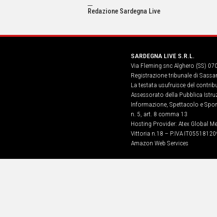
IN
ITALIA
Redazione Sardegna Live
NEL
MONDO
SPORT
SARDEGNA LIVE S.R.L.
EVENTI
Via Fleming snc Alghero (SS) 07
STORIE
Registrazione tribunale di Sassa
La testata usufruisce del contri
VIDEO
Assessorato della Pubblica Istruz
Informazione, Spettacolo e Sport
n. 5, art. 8 comma 13
Vai
Hosting Provider: Atex Global Me
Vittoria n.18 – P.IVA IT05518120
Amazon Web Services
UNISCITI
AL CANALE
WHATSAPP
Social