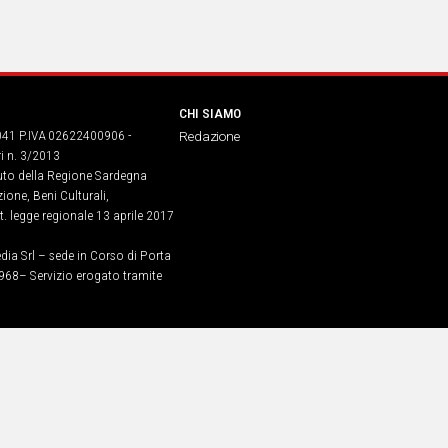
CHI SIAMO
041 P.IVA 02622400906 -
Redazione
ri n. 3/2013
buto della Regione Sardegna
ione, Beni Culturali,
. legge regionale 13 aprile 2017
dia Srl – sede in Corso di Porta
968​– Servizio erogato tramite