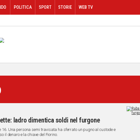
NDO
POLITICA
SPORT
STORIE
WEB TV
o
tte: ladro dimentica soldi nel furgone
lle 16. Una persona semi travisata ha sferrato un pugno al custode e
o il denaro e la chiave del Fiorino.