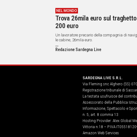
NEL MONDO
Trova 26mila euro sul traghetto 
200 euro
Un lavoratore precario della compagnia di navigazi
le cabine, 26mila euro.
Redazione Sardegna Live
SARDEGNA LIVE S.R.L.
Via Fleming snc Alghero (SS) 07
Registrazione tribunale di Sassa
La testata usufruisce del contri
Assessorato della Pubblica Istruz
Informazione, Spettacolo e Sport
n. 5, art. 8 comma 13
Hosting Provider: Atex Global Me
Vittoria n.18 – P.IVA IT05518120
Amazon Web Services