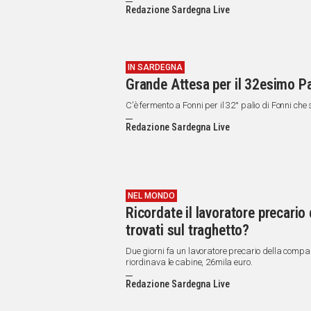
IN
Redazione Sardegna Live
ITALIA
NEL
MONDO
SPORT
IN SARDEGNA
Grande Attesa per il 32esimo Pa
EVENTI
STORIE
C'è fermento a Fonni per il 32° palio di Fonni ch
Redazione Sardegna Live
VIDEO
Vai
NEL MONDO
Ricordate il lavoratore precario 
UNISCITI
trovati sul traghetto?
AL CANALE
Due giorni fa un lavoratore precario della compag
riordinava le cabine, 26mila euro.
WHATSAPP
Redazione Sardegna Live
Social