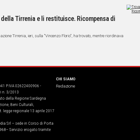
della Tirrenia e li restituisce. Ricompensa di
one Tirrenia, ieri, sulla "Vincenzo Florio", ha trovato, mentre riordinava
CHI SIAMO
041 P.IVA 02622400906 -
Redazione
ri n. 3/2013
buto della Regione Sardegna
ione, Beni Culturali,
. legge regionale 13 aprile 2017
dia Srl – sede in Corso di Porta
968​– Servizio erogato tramite