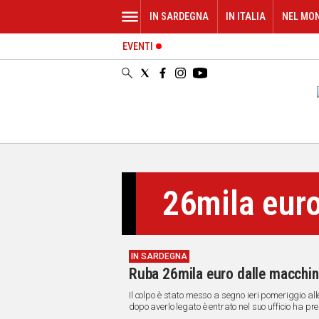
IN SARDEGNA
IN ITALIA
NEL MO
EVENTI
IN
SARDEGNA
CAGLIARI
SASSARI
NUORO
ORISTANO
SULCIS
GALLURA
26mila eur
OGLIASTRA
MEDIO
CAMPIDANO
IN SARDEGNA
ALTRE
Ruba 26mila euro dalle macchine
NOTIZIE
Il colpo è stato messo a segno ieri pomeriggio a
POLITICA
dopo averlo legato è entrato nel suo ufficio ha pres