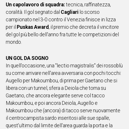
Un capolavoro di squadra:
tecnica, raffinatezza,
IN
coralità. Il gol segnato dal
Cagliari
lo scorso
ITALIA
campionato nel 3-0 contro il Venezia finisce in lizza
NEL
MONDO
per il
Puskas Award
, il premio che decreta il vincitore
SPORT
del gol più bello dell'anno fra tutte le competizioni del
EVENTI
mondo.
STORIE
UN GOL DA SOGNO
VIDEO
In quell'occasione, una "lectio magistralis" dei rossoblù
su come arrivare nell'area avversaria con pochi tocchi:
Augello per Makoumbou, di prima per Gaetano che si
Vai
libera con un tunnel, sfera a Deiola che torna su
Gaetano, che ancora elegante serve col tacco
Makoumbou, e poi ancora Deiola, Augello e
UNISCITI
Makoumbou che (ancora) di tacco serve nuovamente
AL CANALE
il centrocampista sardo inseritosi alle sue spalle,
WHATSAPP
quest'ultimo dal limite dell'area guarda la porta e la