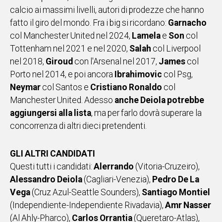
calcio ai massimi livelli, autori di prodezze che hanno
fatto il giro del mondo. Fra i big si ricordano:
Garnacho
col Manchester United nel 2024,
Lamela
e
Son
col
Tottenham nel 2021 e nel 2020,
Salah
col Liverpool
nel 2018,
Giroud
con l'Arsenal nel 2017,
James
col
Porto nel 2014, e poi ancora
Ibrahimovic
col Psg,
Neymar
col Santos e
Cristiano Ronaldo
col
Manchester United. Adesso
anche Deiola potrebbe
aggiungersi alla lista
, ma per farlo dovrà superare la
concorrenza di altri dieci pretendenti.
GLI ALTRI CANDIDATI
Questi tutti i candidati:
Alerrando
(Vitoria-Cruzeiro),
Alessandro Deiola
(Cagliari-Venezia),
Pedro De La
Vega
(Cruz Azul-Seattle Sounders),
Santiago Montiel
(Independiente-Independiente Rivadavia),
Amr Nasser
(Al Ahly-Pharco),
Carlos Orrantia
(Queretaro-Atlas),