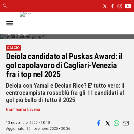
IN
SARDEGNA
Gli istanti del gol
CAGLIARI
CALCIO
SASSARI
Deiola candidato al Puskas Award: il
NUORO
gol capolavoro di Cagliari-Venezia
ORISTANO
fra i top nel 2025
SULCIS
GALLURA
Deiola con Yamal e Declan Rice? E' tutto vero: il
OGLIASTRA
centrocampista rossoblù fra gli 11 candidati al
MEDIO
gol più bello di tutto il 2025
CAMPIDANO
Giammaria Lavena
ALTRE
13 novembre, 2025 • 18:10
NOTIZIE
Aggiornato,
16 novembre, 2025 • 20:36
POLITICA