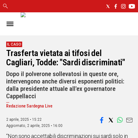
IN
SARDEGNA
CAGLIARI
IL CASO
Trasferta vietata ai tifosi del
SASSARI
NUORO
Cagliari, Todde: "Sardi discriminati"
ORISTANO
Dopo il polverone sollevatosi in queste ore,
SULCIS
intervengono anche diversi esponenti politici:
GALLURA
dalla presidente attuale all'ex governatore
OGLIASTRA
Cappellacci
MEDIO
CAMPIDANO
Redazione Sardegna Live
2 aprile, 2025 • 15:22
ALTRE
Aggiornato,
2 aprile, 2025 • 16:00
NOTIZIE
“Non sono accettabili discriminazioni sui sardi solo in
POLITICA