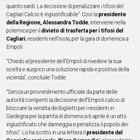
quanto sardi. La decisione di penalizzare i tifosi del
IN
Cagliari Calcio è ingiustificabile”. Così la
ITALIA
presidente
della Regione, Alessandra Todde
NEL
, interviene nella
MONDO
polemica per il
divieto di trasferta per i tifosi del
SPORT
Cagliari
, residenti nell'isola, per la gara di domenica a
EVENTI
Empoli.
STORIE
“Chiedo al presidente dell'Empoli di rivedere la sua
scelta e auspico una soluzione rapida e positiva della
VIDEO
vicenda”, conclude Todde.
Vai
“Senza un provvedimento ufficiale da parte delle
autorità compenti la decisione dell'Empoli calcio di
bloccare la vendita dei biglietti per i residenti in
UNISCITI
Sardegna per la partita di domenica 6 aprile è un atto
AL CANALE
ingiustificato che danneggia e penalizza il popolo dei
tifosi”. Lo ha scritto in una lettera il
presidente del
WHATSAPP