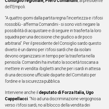
Consiglio regionale, Piero Comandini
, al presidente
dell'Empoli.
Social
“A quattro giorni dalla partita regna l'incertezza e i tifosi
rossoblù - afferma Comandini - si sono visti negare la
possibilità di acquistare e di seguire in trasferta la loro
squadra per una decisione che giudico a dir poco
arbitraria". Per il presidente del Consiglio sardo questo
divieto è un danno per i tifosi sardi che da isolani
devono organizzarsi in tempo per la trasferta nella
penisola. Comandini ha invitato la società toscana a
mettere in vendita i biglietti anche per i sardi in attesa
di una decisione ufficiale da parte del Comitato per
l'ordine e la sicurezza pubblica.
Interviene anche il
deputato di Forza Italia, Ugo
Cappellacci
. “No ad una discriminazione vergognosa
verso i tifosi sardi, no al blocco della vendita dei