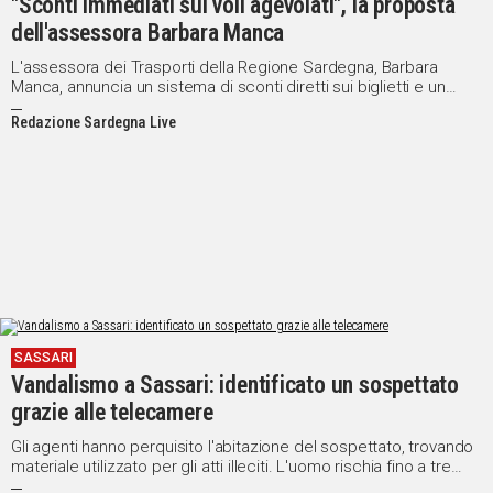
"Sconti immediati sui voli agevolati", la proposta
dell'assessora Barbara Manca
L'assessora dei Trasporti della Regione Sardegna, Barbara
Manca, annuncia un sistema di sconti diretti sui biglietti e un
incremento delle risorse a 80 milioni per garantire un servizio di
Redazione Sardegna Live
qualità
SASSARI
Vandalismo a Sassari: identificato un sospettato
grazie alle telecamere
Gli agenti hanno perquisito l'abitazione del sospettato, trovando
materiale utilizzato per gli atti illeciti. L'uomo rischia fino a tre
anni di reclusione