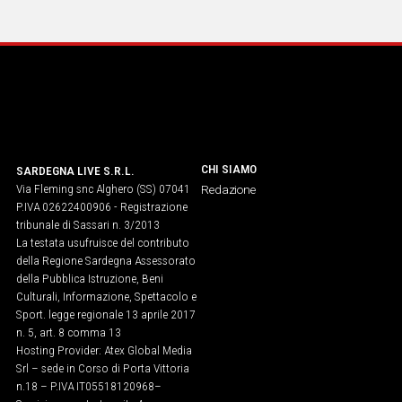
IN
ITALIA
NEL
MONDO
SPORT
EVENTI
STORIE
CHI SIAMO
SARDEGNA LIVE S.R.L.
Via Fleming snc Alghero (SS) 07041
Redazione
VIDEO
P.IVA 02622400906 - Registrazione
tribunale di Sassari n. 3/2013
La testata usufruisce del contributo
Vai
della Regione Sardegna Assessorato
della Pubblica Istruzione, Beni
Culturali, Informazione, Spettacolo e
Sport. legge regionale 13 aprile 2017
UNISCITI
n. 5, art. 8 comma 13
Hosting Provider: Atex Global Media
AL CANALE
Srl – sede in Corso di Porta Vittoria
WHATSAPP
n.18 – P.IVA IT05518120968​–