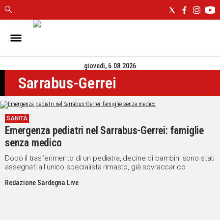
IN
SARDEGNA
giovedì, 6.08.2026
CAGLIARI
Sarrabus-Gerrei
SASSARI
NUORO
ORISTANO
SANITÀ
SULCIS
Emergenza pediatri nel Sarrabus-Gerrei: famiglie
GALLURA
senza medico
OGLIASTRA
MEDIO
Dopo il trasferimento di un pediatra, decine di bambini sono stati
assegnati all'unico specialista rimasto, già sovraccarico
CAMPIDANO
Redazione Sardegna Live
ALTRE
NOTIZIE
POLITICA