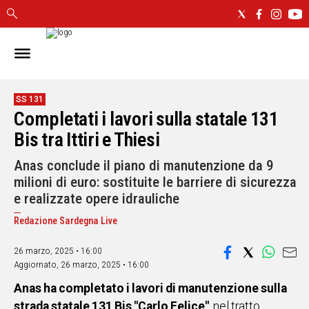
IN
SARDEGNA
CAGLIARI
SS 131
Completati i lavori sulla statale 131
SASSARI
NUORO
Bis tra Ittiri e Thiesi
ORISTANO
Anas conclude il piano di manutenzione da 9
SULCIS
milioni di euro: sostituite le barriere di sicurezza
GALLURA
e realizzate opere idrauliche
OGLIASTRA
Redazione Sardegna Live
MEDIO
CAMPIDANO
26 marzo, 2025 • 16:00
Aggiornato,
26 marzo, 2025 • 16:00
ALTRE
NOTIZIE
Anas ha completato i lavori di manutenzione sulla
strada statale 131 Bis "Carlo Felice"
, nel tratto
POLITICA