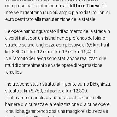
compreso tra i territori comunali di
Ittiri e Thiesi.
Gli
IN
ITALIA
interventi rientrano in un più ampio piano da 9 milioni di
NEL
euro destinato alla manutenzione della statale.
MONDO
SPORT
Le opere hanno riguardato il rifacimento della strada in
EVENTI
diversi tratti, con un risanamento profondo del piano
STORIE
stradale su una lunghezza complessiva di 6,6 km: tra il
km 8,800 e il km 12 e tra il km 13 e il km 16,400.
Nell'ambito dei lavori sono stati anche realizzati due
VIDEO
muri di contenimento e varie opere di regimazione
idraulica.
Vai
Inoltre, sono stati ristrutturati il ponte sul rio Bidighinzu,
situato al km 8,760, e il ponte al km 12,300.
UNISCITI
L'intervento ha incluso anche la sostituzione delle
AL CANALE
barriere di sicurezza e la realizzazione di alcune opere
idrauliche, garantendo così una maggiore sicurezza e
WHATSAPP