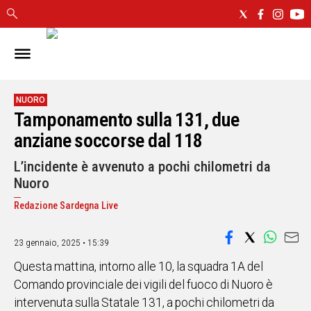
IN
SARDEGNA
CAGLIARI
NUORO
Tamponamento sulla 131, due
SASSARI
NUORO
anziane soccorse dal 118
ORISTANO
L’incidente è avvenuto a pochi chilometri da
SULCIS
Nuoro
GALLURA
OGLIASTRA
Redazione Sardegna Live
MEDIO
CAMPIDANO
23 gennaio, 2025 • 15:39
Questa mattina, intorno alle 10, la squadra 1A del
ALTRE
Comando provinciale dei vigili del fuoco di Nuoro è
NOTIZIE
intervenuta sulla Statale 131, a pochi chilometri da
POLITICA