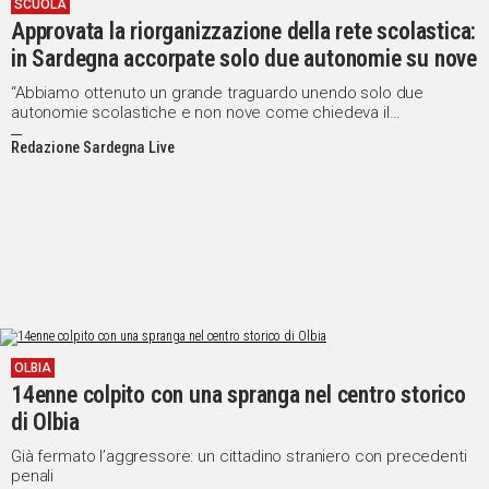
SCUOLA
Approvata la riorganizzazione della rete scolastica:
in Sardegna accorpate solo due autonomie su nove
“Abbiamo ottenuto un grande traguardo unendo solo due
autonomie scolastiche e non nove come chiedeva il
Ministero” ha sottolineato l’assessora della Pubblica Istruzione,
Redazione Sardegna Live
Ilaria Portas
OLBIA
14enne colpito con una spranga nel centro storico
di Olbia
Già fermato l’aggressore: un cittadino straniero con precedenti
penali