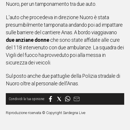
Nuoro, per un tamponamento tra due auto.
IN
ITALIA
L'auto che procedeva in direzione Nuoro è stata
NEL
presumibilmente tamponata andando poi ad impattare
MONDO
sulle barriere del cantiere Anas. A bordo viaggiavano
SPORT
due anziane donne
che sono state affidate alle cure
EVENTI
del 118 intervenuto con due ambulanze. La squadra dei
STORIE
Vigili del fuoco ha provveduto poi alla messa in
sicurezza dei veicoli.
VIDEO
Sul posto anche due pattuglie della Polizia stradale di
Nuoro oltre al personale dell'Anas.
Vai
UNISCITI
Riproduzione riservata © Copyright Sardegna Live
AL CANALE
WHATSAPP