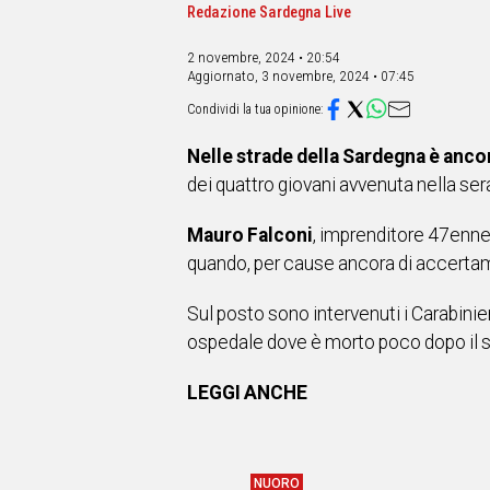
IN
Redazione Sardegna Live
ITALIA
NEL
2 novembre, 2024 • 20:54
MONDO
Aggiornato,
3 novembre, 2024 • 07:45
SPORT
EVENTI
Nelle strade della Sardegna è anco
STORIE
dei quattro giovani avvenuta nella ser
VIDEO
Mauro Falconi
, imprenditore 47enne
quando, per cause ancora di accertame
Vai
Sul posto sono intervenuti i Carabinier
ospedale dove è morto poco dopo il suo
UNISCITI
AL CANALE
LEGGI ANCHE
WHATSAPP
NUORO
Social