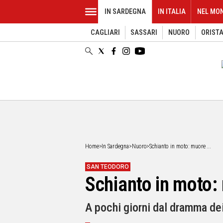
IN SARDEGNA
IN ITALIA
NEL MO
CAGLIARI
SASSARI
NUORO
ORIST
EVENTI
IN
SARDEGNA
CAGLIARI
SASSARI
NUORO
ORISTANO
SULCIS
GALLURA
OGLIASTRA
Home
>
In Sardegna
>
Nuoro
>
Schianto in moto: muore ...
MEDIO
CAMPIDANO
SAN TEODORO
Schianto in moto:
ALTRE
NOTIZIE
A pochi giorni dal dramma dei
POLITICA