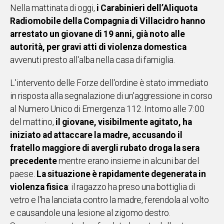
Nella mattinata di oggi,
i Carabinieri dell’Aliquota
IN
Radiomobile della Compagnia di Villacidro hanno
ITALIA
arrestato un giovane di 19 anni, già noto alle
NEL
MONDO
autorità, per gravi atti di violenza domestica
SPORT
avvenuti presto all'alba nella casa di famiglia.
EVENTI
L'intervento delle Forze dell'ordine è stato immediato
STORIE
in risposta alla segnalazione di un'aggressione in corso
al Numero Unico di Emergenza 112. Intorno alle 7:00
VIDEO
del mattino,
il giovane, visibilmente agitato, ha
iniziato ad attaccare la madre, accusando il
Vai
fratello maggiore di avergli rubato droga la sera
precedente
mentre erano insieme in alcuni bar del
paese.
La situazione è rapidamente degenerata in
UNISCITI
violenza fisica
: il ragazzo ha preso una bottiglia di
AL CANALE
vetro e l'ha lanciata contro la madre, ferendola al volto
e causandole una lesione al zigomo destro.
WHATSAPP