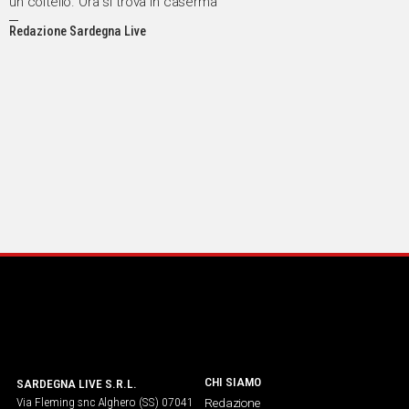
un coltello. Ora si trova in caserma
Redazione Sardegna Live
CHI SIAMO
SARDEGNA LIVE S.R.L.
Via Fleming snc Alghero (SS) 07041
Redazione