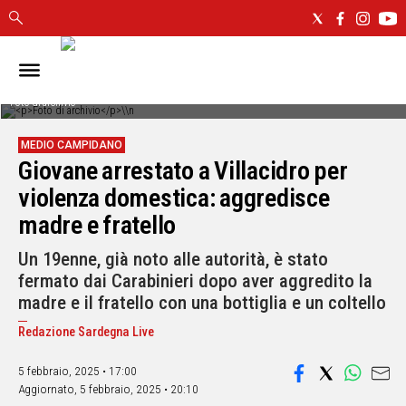
IN
SARDEGNA
Foto di archivio
CAGLIARI
MEDIO CAMPIDANO
SASSARI
Giovane arrestato a Villacidro per
NUORO
violenza domestica: aggredisce
ORISTANO
madre e fratello
SULCIS
GALLURA
Un 19enne, già noto alle autorità, è stato
OGLIASTRA
fermato dai Carabinieri dopo aver aggredito la
MEDIO
madre e il fratello con una bottiglia e un coltello
CAMPIDANO
Redazione Sardegna Live
ALTRE
5 febbraio, 2025 • 17:00
NOTIZIE
Aggiornato,
5 febbraio, 2025 • 20:10
POLITICA