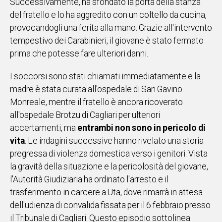
Successivamente, ha sfondato la porta della stanza
del fratello e lo ha aggredito con un coltello da cucina,
Social
provocandogli una ferita alla mano. Grazie all'intervento
tempestivo dei Carabinieri, il giovane è stato fermato
prima che potesse fare ulteriori danni.
I soccorsi sono stati chiamati immediatamente e la
madre è stata curata all'ospedale di San Gavino
Monreale, mentre il fratello è ancora ricoverato
all'ospedale Brotzu di Cagliari per ulteriori
accertamenti, ma
entrambi non sono in pericolo di
vita
. Le indagini successive hanno rivelato una storia
pregressa di violenza domestica verso i genitori. Vista
la gravità della situazione e la pericolosità del giovane,
l'Autorità Giudiziaria ha ordinato l'arresto e il
trasferimento in carcere a Uta, dove rimarrà in attesa
dell'udienza di convalida fissata per il 6 febbraio presso
il Tribunale di Cagliari. Questo episodio sottolinea