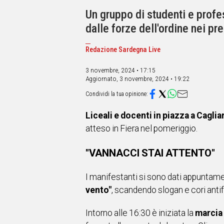
IN
ITALIA
Un gruppo di studenti e profe
NEL
dalle forze dell'ordine nei pre
MONDO
SPORT
Redazione Sardegna Live
EVENTI
3 novembre, 2024 • 17:15
STORIE
Aggiornato,
3 novembre, 2024 • 19:22
VIDEO
Liceali e docenti in piazza a Caglia
Vai
atteso in Fiera nel pomeriggio.
"VANNACCI STAI ATTENTO"
UNISCITI
I manifestanti si sono dati appuntame
AL CANALE
vento"
, scandendo slogan e cori antif
WHATSAPP
Intorno alle 16:30 è iniziata la
marcia
Social