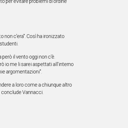
o per evitare problemi di ordine
to non c'era". Così ha ironizzato
 studenti.
però il vento oggi non c'è.
io me li sarei aspettati all'interno
 mie argomentazioni".
ondere a loro come a chiunque altro
", conclude Vannacci.