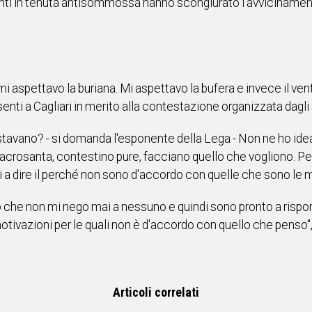
enti in tenuta antisommossa hanno scongiurato l'avvicinament
mi aspettavo la buriana. Mi aspettavo la bufera e invece il ven
senti a Cagliari in merito alla contestazione organizzata dagli
estavano? - si domanda l'esponente della Lega - Non ne ho idea 
crosanta, contestino pure, facciano quello che vogliono. Però 
rmi a dire il perché non sono d'accordo con quelle che sono le
ero che non mi nego mai a nessuno e quindi sono pronto a risp
otivazioni per le quali non è d'accordo con quello che penso
Articoli correlati