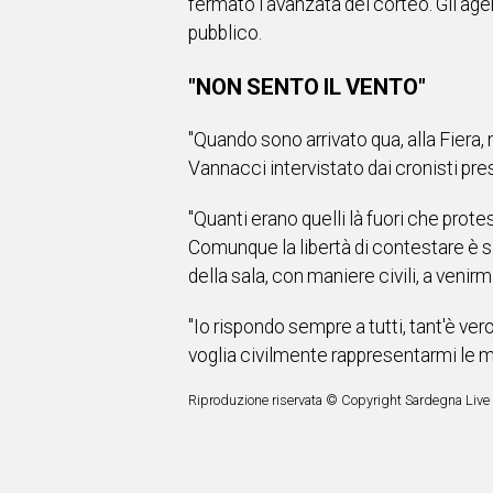
fermato l'avanzata del corteo. Gli ag
pubblico.
"NON SENTO IL VENTO"
"Quando sono arrivato qua, alla Fiera, 
Vannacci intervistato dai cronisti pre
"Quanti erano quelli là fuori che prot
Comunque la libertà di contestare è sa
della sala, con maniere civili, a veni
"Io rispondo sempre a tutti, tant'è v
voglia civilmente rappresentarmi le m
Riproduzione riservata © Copyright Sardegna Live