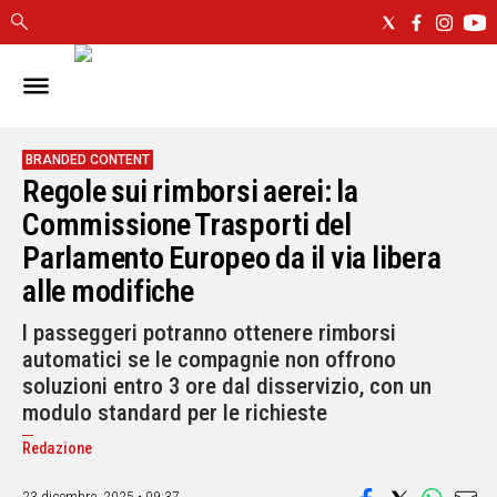
IN
SARDEGNA
CAGLIARI
BRANDED CONTENT
Regole sui rimborsi aerei: la
SASSARI
NUORO
Commissione Trasporti del
ORISTANO
Parlamento Europeo da il via libera
SULCIS
alle modifiche
GALLURA
OGLIASTRA
I passeggeri potranno ottenere rimborsi
automatici se le compagnie non offrono
MEDIO
CAMPIDANO
soluzioni entro 3 ore dal disservizio, con un
modulo standard per le richieste
ALTRE
Redazione
NOTIZIE
POLITICA
23 dicembre, 2025 • 09:37