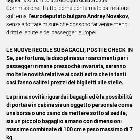
aggiornato tramite atti delegati dalla stessa
Commissione. Il tutto, come confermato dal relatore
sul tema,
l’eurodeputato bulgaro Andrey Novakov
,
senza adottare misure che possono far venire meno i
diritti e le tutele dei passeggeri europei.
LE NUOVE REGOLE SU BAGAGLI, POSTI E CHECK-IN
Se, per fortuna, la disciplina sui risarcimenti per i
passeggeri rimane pressoché invariata, saranno
molte le novità relative ai costi extra che in tanti
casi fanno salire i prezzi dei biglietti alle stelle.
La prima novità riguarda i
bagagli
ed è la possibilità
di portare in cabina sia un oggetto personale come
una borsa o uno zaino da mettere sotto al sedile,
sia un piccolo bagaglio a mano con dimensioni
massime combinate di 100 cm e peso massimo di 7
kg.