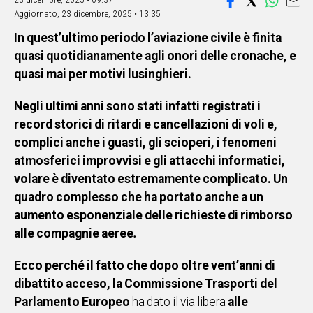
Aggiornato,
23 dicembre, 2025 • 13:35
IN
ITALIA
In quest’ultimo periodo l’aviazione civile è finita
NEL
quasi quotidianamente agli onori delle cronache, e
MONDO
quasi mai per motivi lusinghieri.
SPORT
EVENTI
Negli ultimi anni sono stati infatti registrati i
STORIE
record storici di ritardi e cancellazioni di voli e,
complici anche i guasti, gli scioperi, i fenomeni
VIDEO
atmosferici improvvisi e gli attacchi informatici,
volare è diventato estremamente complicato. Un
quadro complesso che ha portato anche a un
Vai
aumento esponenziale delle richieste di rimborso
alle compagnie aeree
.
UNISCITI
Ecco perché il fatto che dopo oltre vent’anni di
AL CANALE
dibattito acceso, la Commissione Trasporti del
WHATSAPP
Parlamento Europeo
ha dato il via libera
alle