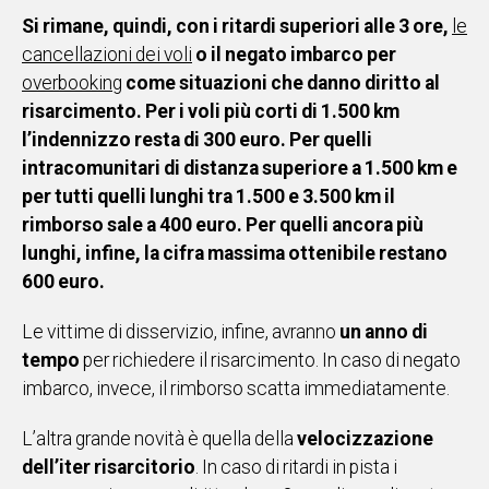
Si rimane, quindi, con i ritardi superiori alle 3 ore,
le
cancellazioni dei voli
o il negato imbarco per
overbooking
come situazioni che danno diritto al
risarcimento. Per i voli più corti di 1.500 km
l’indennizzo resta di 300 euro. Per quelli
intracomunitari di distanza superiore a 1.500 km e
per tutti quelli lunghi tra 1.500 e 3.500 km il
rimborso sale a 400 euro. Per quelli ancora più
lunghi, infine, la cifra massima ottenibile restano
600 euro.
Le vittime di disservizio, infine, avranno
un anno di
tempo
per richiedere il risarcimento. In caso di negato
imbarco, invece, il rimborso scatta immediatamente.
L’altra grande novità è quella della
velocizzazione
dell’iter risarcitorio
. In caso di ritardi in pista i