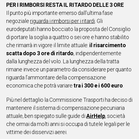
PER I RIMBORSI RESTA IL RITARDO DELLE 3 ORE
Il punto più importante emerso dall’ultima fase
negoziale
riguarda i rimborsi per i ritardi
. Gli
eurodeputati hanno bocciato la proposta del Consiglio
di portare la soglia a quattro o sei ore e hanno stabilito
che rimarrà in vigore il limite attuale:
il risarcimento
scatta dopo 3 ore di ritardo
, indipendentemente
dalla lunghezza del volo. La lunghezza della tratta
rimane invece un parametro da considerare per quanto
riguarda l’ammontare della compensazione
economica che potrà variare
tra i 300 e i 600 euro
.
Più nel dettaglio la Commissione Trasporti ha deciso di
mantenere il sistema di compensazione pecuniaria
attuale, ben spiegato sulle guide di
AirHelp
, società
che ormai da molti anni si occupa di tutele legali per le
vittime dei disservizi aerei.