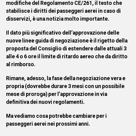
modifiche del Regolamento CE/261, il testo che
stabilisce i diritti dei passeggeri aerei in caso di
Social
disservizi, è una notizia molto importante.
Il dato più significativo dell’approvazione delle
nuove linee guida di negoziazione è il rigetto della
proposta del Consiglio di estendere dalle attuali 3
alle 4 o 6 ore il limite di ritardo aereo che da diritto
al rimborso.
Rimane, adesso, la fase della negoziazione vera e
propria (dovrebbe durare 3 mesi con un possibile
mese di proroga) per l’approvazione in via
definitiva dei nuovi regolamenti.
Ma vediamo cosa potrebbe cambiare per i
passeggeri aerei nei prossimi anni.