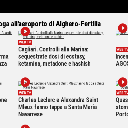
oga all'aeroporto di Alghero-Fertilia
WEB TV
Cagliari. Controlli alla Marina:
WEB T
orma
sequestrate dosi di ecstasy,
Ince
nza
ketamina, metadone e hashish
AGO
WEB TV
WEB T
one
Charles Leclerc e Alexandra Saint
Quas
Mleux fanno tappa a Santa Maria
stoma
Navarrese
Port