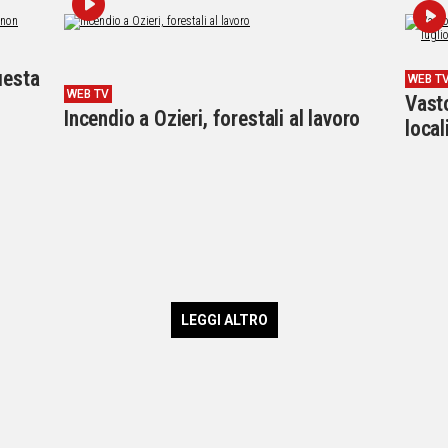
uesta
WEB T
WEB TV
Vasto
Incendio a Ozieri, forestali al lavoro
local
LEGGI ALTRO