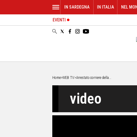
IN SARDEGNA
IN ITALIA
NEL MO
EVENTI
IN
SARDEGNA
CAGLIARI
SASSARI
NUORO
ORISTANO
SULCIS
GALLURA
Home
>
WEB TV
>
Arrestato corriere della...
OGLIASTRA
video
MEDIO
CAMPIDANO
ALTRE
NOTIZIE
POLITICA