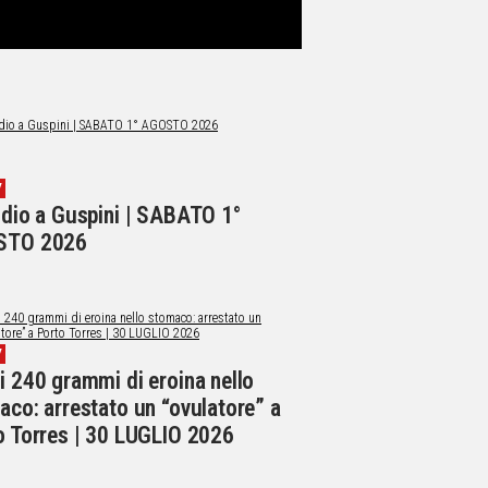
V
ndio a Guspini | SABATO 1°
STO 2026
V
i 240 grammi di eroina nello
co: arrestato un “ovulatore” a
o Torres | 30 LUGLIO 2026