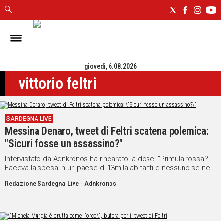
IN
SARDEGNA
giovedì, 6.08.2026
CAGLIARI
vittorio feltri
SASSARI
NUORO
ORISTANO
SARDEGNA LIVE
SULCIS
Messina Denaro, tweet di Feltri scatena polemica:
GALLURA
"Sicuri fosse un assassino?"
OGLIASTRA
MEDIO
Intervistato da Adnkronos ha rincarato la dose: "Primula rossa?
Faceva la spesa in un paese di 13mila abitanti e nessuno se ne
CAMPIDANO
è accorto, devo applaudire?"
Redazione Sardegna Live - Adnkronos
ALTRE
NOTIZIE
POLITICA