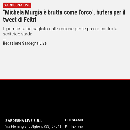
SARDEGNA LIVE
IN
"Michela Murgia è brutta come l'orco", bufera per il
ITALIA
tweet di Feltri
NEL
MONDO
Il giornalista bersagliato dalle critiche per le parole contro la
scrittrice sarda
SPORT
EVENTI
Redazione Sardegna Live
STORIE
VIDEO
Vai
UNISCITI
AL CANALE
CHI SIAMO
SARDEGNA LIVE S.R.L.
WHATSAPP
Via Fleming snc Alghero (SS) 07041
Redazione