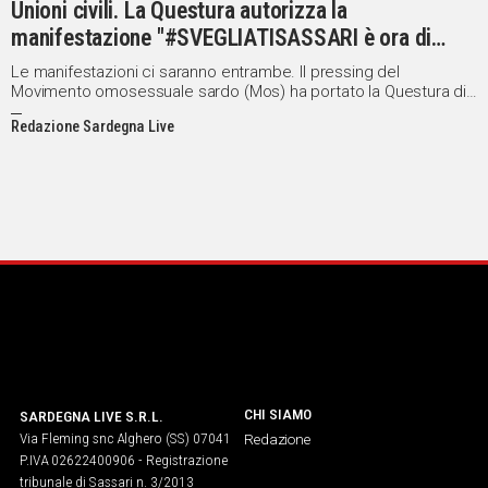
Unioni civili. La Questura autorizza la
manifestazione "#SVEGLIATISASSARI è ora di
essere civili!"
Le manifestazioni ci saranno entrambe. Il pressing del
Movimento omosessuale sardo (Mos) ha portato la Questura di
Sassari ad autorizzare "#SVEGLIATISASSARI è ora di essere
Redazione Sardegna Live
civili!", iniziativa a sostegno della legge sulle unioni civili, in
programma sabato 23 gennaio in piazza d'Italia.
CHI SIAMO
SARDEGNA LIVE S.R.L.
Via Fleming snc Alghero (SS) 07041
Redazione
P.IVA 02622400906 - Registrazione
tribunale di Sassari n. 3/2013