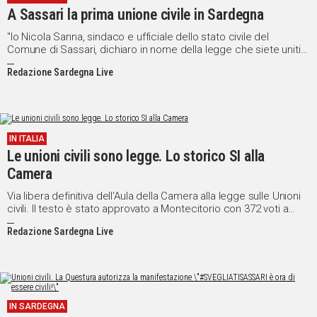
A Sassari la prima unione civile in Sardegna
Social
"Io Nicola Sanna, sindaco e ufficiale dello stato civile del
Comune di Sassari, dichiaro in nome della legge che siete uniti
civilmente".
Redazione Sardegna Live
IN ITALIA
Le unioni civili sono legge. Lo storico SI alla
Camera
Via libera definitiva dell'Aula della Camera alla legge sulle Unioni
civili. Il testo è stato approvato a Montecitorio con 372 voti a
favore, 51 contrari e 99 astenuti. La proclamazione del risultato
Redazione Sardegna Live
della votazione è stata salutata da un forte applauso dai banchi
del Pd. Applausi anche fuori della Camera dove un gruppo di
attivisti ha salutato il voto con un boato.
IN SARDEGNA