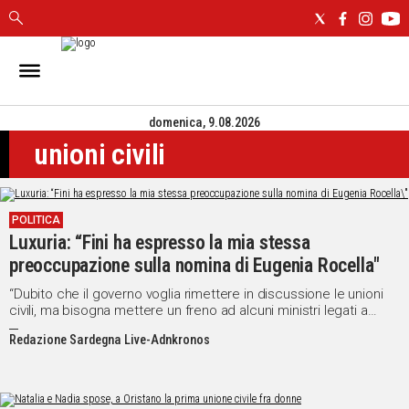
IN
SARDEGNA
domenica, 9.08.2026
CAGLIARI
unioni civili
SASSARI
NUORO
ORISTANO
POLITICA
SULCIS
Luxuria: “Fini ha espresso la mia stessa
GALLURA
preoccupazione sulla nomina di Eugenia Rocella"
OGLIASTRA
MEDIO
“Dubito che il governo voglia rimettere in discussione le unioni
civili, ma bisogna mettere un freno ad alcuni ministri legati a
CAMPIDANO
movimenti di fondamentalisti cattolici, di omofobi e di estremisti
Redazione Sardegna Live-Adnkronos
di destra”
ALTRE
NOTIZIE
POLITICA