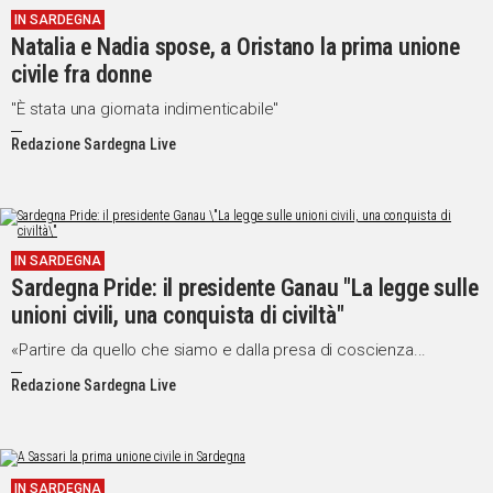
IN SARDEGNA
IN
Natalia e Nadia spose, a Oristano la prima unione
ITALIA
civile fra donne
NEL
MONDO
"È stata una giornata indimenticabile"
SPORT
Redazione Sardegna Live
EVENTI
STORIE
VIDEO
IN SARDEGNA
Sardegna Pride: il presidente Ganau "La legge sulle
unioni civili, una conquista di civiltà"
Vai
«Partire da quello che siamo e dalla presa di coscienza...
Redazione Sardegna Live
UNISCITI
AL CANALE
WHATSAPP
IN SARDEGNA