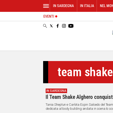
IN SARDEGNA
IN ITALIA
NEL MO
EVENTI
IN
SARDEGNA
CAGLIARI
SASSARI
NUORO
ORISTANO
SULCIS
GALLURA
team shake
OGLIASTRA
MEDIO
CAMPIDANO
IN SARDEGNA
ALTRE
Il Team Shake Alghero conquista
NOTIZIE
Tania Sheptun e Carlota Espin Salcedo del Team
POLITICA
dedicata al body building andata in scena lo s