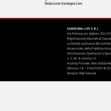
IN
Redazione Sardegna Live
ITALIA
NEL
MONDO
SPORT
SARDEGNA LIVE S.R.L.
EVENTI
Via Fleming snc Alghero (SS) 07
STORIE
Registrazione tribunale di Sassa
La testata usufruisce del contri
VIDEO
Assessorato della Pubblica Istruz
Informazione, Spettacolo e Sport
n. 5, art. 8 comma 13
Vai
Hosting Provider: Atex Global Me
Vittoria n.18 – P.IVA IT05518120
Amazon Web Services
UNISCITI
AL CANALE
WHATSAPP
Social