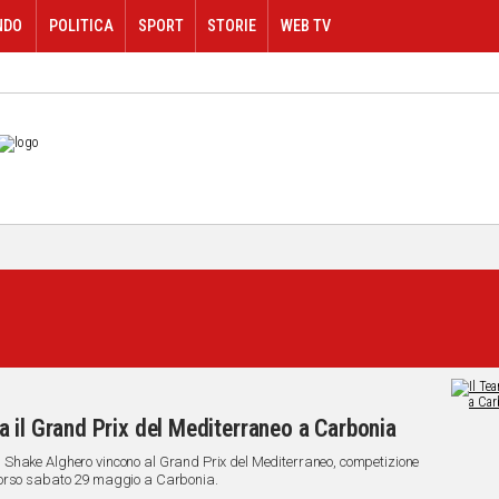
NDO
POLITICA
SPORT
STORIE
WEB TV
 il Grand Prix del Mediterraneo a Carbonia
 Shake Alghero vincono al Grand Prix del Mediterraneo, competizione
corso sabato 29 maggio a Carbonia.