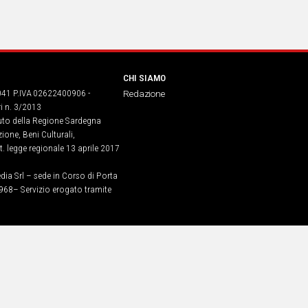
CHI SIAMO
041 P.IVA 02622400906 -
Redazione
ri n. 3/2013
buto della Regione Sardegna
ione, Beni Culturali,
. legge regionale 13 aprile 2017
dia Srl – sede in Corso di Porta
968​– Servizio erogato tramite