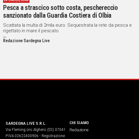
IN SARDEGNA
Pesca a strascico sotto costa, peschereccio
IN
ITALIA
sanzionato dalla Guardia Costiera di Olbia
NEL
Scattata la multa di 2mila euro. Sequestrata la rete da pesca e
MONDO
rigettato in mare il pescato
SPORT
Redazione Sardegna Live
EVENTI
STORIE
VIDEO
Vai
UNISCITI
AL CANALE
CHI SIAMO
SARDEGNA LIVE S.R.L.
Via Fleming snc Alghero (SS) 07041
Redazione
WHATSAPP
P.IVA 02622400906 - Registrazione