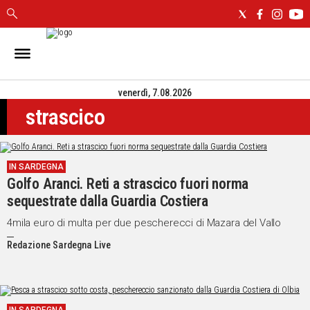
IN
SARDEGNA
venerdì, 7.08.2026
CAGLIARI
strascico
SASSARI
NUORO
ORISTANO
IN SARDEGNA
SULCIS
Golfo Aranci. Reti a strascico fuori norma
GALLURA
sequestrate dalla Guardia Costiera
OGLIASTRA
MEDIO
4mila euro di multa per due pescherecci di Mazara del Vallo
CAMPIDANO
Redazione Sardegna Live
ALTRE
NOTIZIE
POLITICA