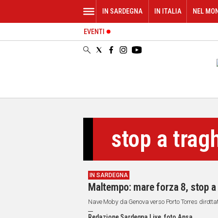
IN SARDEGNA
IN ITALIA
NEL MO
EVENTI
IN
SARDEGNA
CAGLIARI
SASSARI
NUORO
ORISTANO
SULCIS
GALLURA
stop a tragh
OGLIASTRA
MEDIO
CAMPIDANO
IN SARDEGNA
ALTRE
Maltempo: mare forza 8, stop a
NOTIZIE
Nave Moby da Genova verso Porto Torres dirotta
POLITICA
Redazione Sardegna Live, foto Ansa