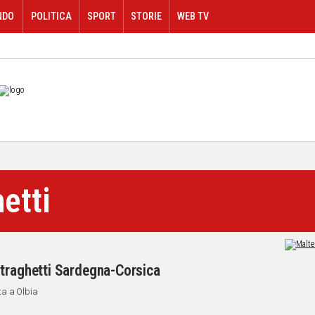
NDO
POLITICA
SPORT
STORIE
WEB TV
etti
 traghetti Sardegna-Corsica
ta a Olbia