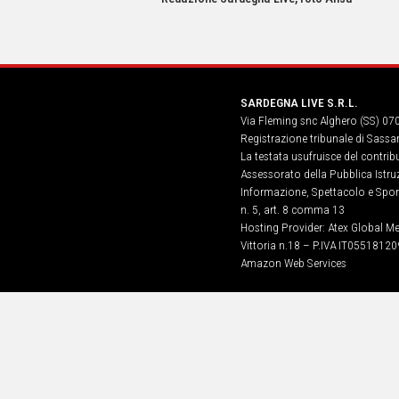
IN
ITALIA
NEL
MONDO
SPORT
SARDEGNA LIVE S.R.L.
EVENTI
Via Fleming snc Alghero (SS) 07
STORIE
Registrazione tribunale di Sassa
La testata usufruisce del contri
VIDEO
Assessorato della Pubblica Istruz
Informazione, Spettacolo e Sport
n. 5, art. 8 comma 13
Vai
Hosting Provider: Atex Global Me
Vittoria n.18 – P.IVA IT05518120
Amazon Web Services
UNISCITI
AL CANALE
WHATSAPP
Social