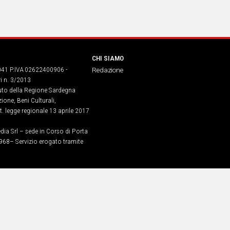
CHI SIAMO
041 P.IVA 02622400906 -
Redazione
ri n. 3/2013
buto della Regione Sardegna
ione, Beni Culturali,
. legge regionale 13 aprile 2017
dia Srl – sede in Corso di Porta
968​– Servizio erogato tramite