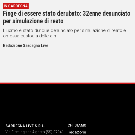
IN SARDEGNA
Social
Finge di essere stato derubato: 32enne denunciato
per simulazione di reato
L'uomo è stato dunque denunciato per simulazione di reato e
omessa custodia delle armi.
Redazione Sardegna Live
CHI SIAMO
SARDEGNA LIVE S.R.L.
Via Fleming snc Alghero (SS) 07041
Redazione