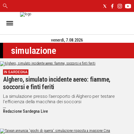
IN
SARDEGNA
venerdì, 7.08.2026
CAGLIARI
simulazione
SASSARI
NUORO
ORISTANO
IN SARDEGNA
SULCIS
Alghero, simulato incidente aereo: fiamme,
GALLURA
soccorsi e finti feriti
OGLIASTRA
MEDIO
La simulazione presso l'aeroporto di Alghero per testare
l'efficienza della macchina dei soccorsi
CAMPIDANO
Redazione Sardegna Live
ALTRE
NOTIZIE
POLITICA