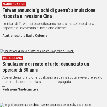
SARDEGNA LIVE
IN
Taiwan annuncia 'giochi di guerra': simulazione
ITALIA
risposta a invasione Cina
NEL
MONDO
I militari di Taiwan si eserciteranno nella simulazione di una
risposta a un'eventuale invasione cinese
SPORT
EVENTI
Adnkronos, foto Radio Colonna
STORIE
VIDEO
IN SARDEGNA
Simulazione di reato e furto: denunciato un
Vai
operaio di 30 anni
Aveva denunciato che qualcuno a sua insaputa aveva prelevato
denaro dal conto della sua carta prepagata.
UNISCITI
Redazione Sardegna Live
AL CANALE
WHATSAPP