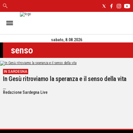
IN
SARDEGNA
sabato, 8.08.2026
CAGLIARI
senso
SASSARI
NUORO
ORISTANO
IN SARDEGNA
SULCIS
In Gesù ritroviamo la speranza e il senso della vita
GALLURA
OGLIASTRA
Redazione Sardegna Live
MEDIO
CAMPIDANO
ALTRE
NOTIZIE
POLITICA