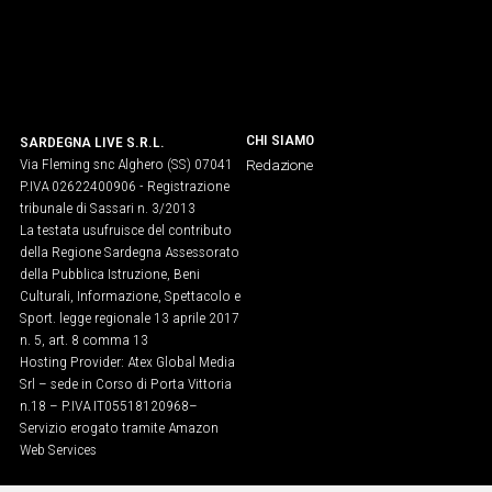
IN
ITALIA
NEL
MONDO
SPORT
CHI SIAMO
SARDEGNA LIVE S.R.L.
EVENTI
Via Fleming snc Alghero (SS) 07041
Redazione
P.IVA 02622400906 - Registrazione
STORIE
tribunale di Sassari n. 3/2013
La testata usufruisce del contributo
VIDEO
della Regione Sardegna Assessorato
della Pubblica Istruzione, Beni
Culturali, Informazione, Spettacolo e
Vai
Sport. legge regionale 13 aprile 2017
n. 5, art. 8 comma 13
Hosting Provider: Atex Global Media
Srl – sede in Corso di Porta Vittoria
UNISCITI
n.18 – P.IVA IT05518120968​–
Servizio erogato tramite Amazon
AL CANALE
Web Services
WHATSAPP