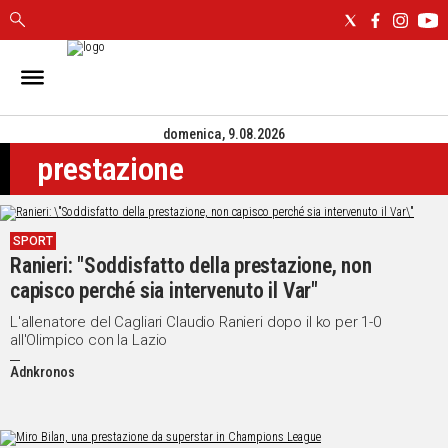
IN
SARDEGNA
domenica, 9.08.2026
CAGLIARI
prestazione
SASSARI
NUORO
ORISTANO
SPORT
SULCIS
Ranieri: "Soddisfatto della prestazione, non
GALLURA
capisco perché sia intervenuto il Var"
OGLIASTRA
MEDIO
L'allenatore del Cagliari Claudio Ranieri dopo il ko per 1-0
all'Olimpico con la Lazio
CAMPIDANO
Adnkronos
ALTRE
NOTIZIE
POLITICA