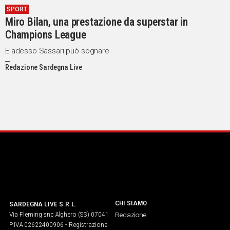
SPORT
IN
Miro Bilan, una prestazione da superstar in
ITALIA
Champions League
NEL
MONDO
E adesso Sassari può sognare
SPORT
Redazione Sardegna Live
EVENTI
STORIE
VIDEO
Vai
UNISCITI
AL CANALE
CHI SIAMO
SARDEGNA LIVE S.R.L.
Via Fleming snc Alghero (SS) 07041
Redazione
WHATSAPP
P.IVA 02622400906 - Registrazione