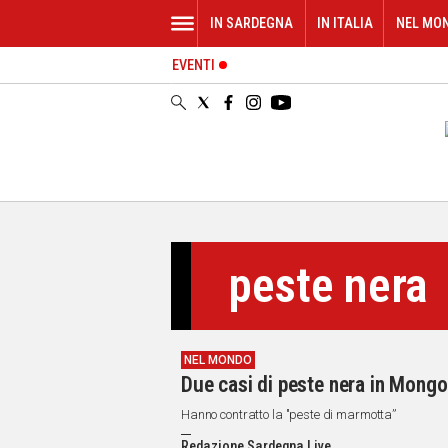
IN SARDEGNA
IN ITALIA
NEL MO
EVENTI
IN
SARDEGNA
CAGLIARI
SASSARI
NUORO
ORISTANO
SULCIS
GALLURA
peste nera
OGLIASTRA
MEDIO
CAMPIDANO
NEL MONDO
ALTRE
Due casi di peste nera in Mongo
NOTIZIE
Hanno contratto la "peste di marmotta”
POLITICA
Redazione Sardegna Live