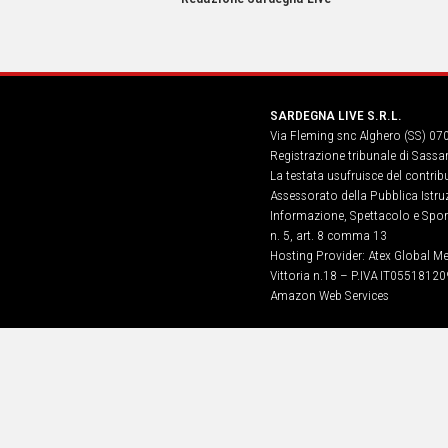
IN
ITALIA
NEL
MONDO
SPORT
SARDEGNA LIVE S.R.L.
EVENTI
Via Fleming snc Alghero (SS) 07
STORIE
Registrazione tribunale di Sassa
La testata usufruisce del contri
VIDEO
Assessorato della Pubblica Istruz
Informazione, Spettacolo e Sport
n. 5, art. 8 comma 13
Vai
Hosting Provider: Atex Global Me
Vittoria n.18 – P.IVA IT05518120
Amazon Web Services
UNISCITI
AL CANALE
WHATSAPP
Social