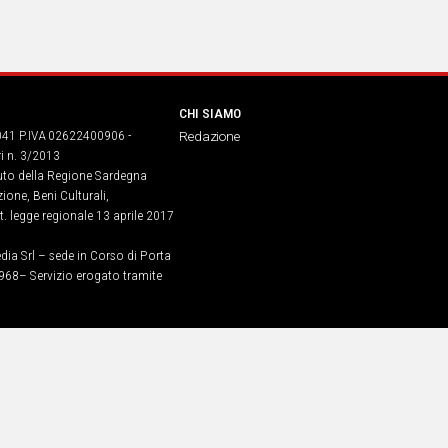
CHI SIAMO
041 P.IVA 02622400906 -
Redazione
ri n. 3/2013
buto della Regione Sardegna
ione, Beni Culturali,
. legge regionale 13 aprile 2017
dia Srl – sede in Corso di Porta
968​– Servizio erogato tramite